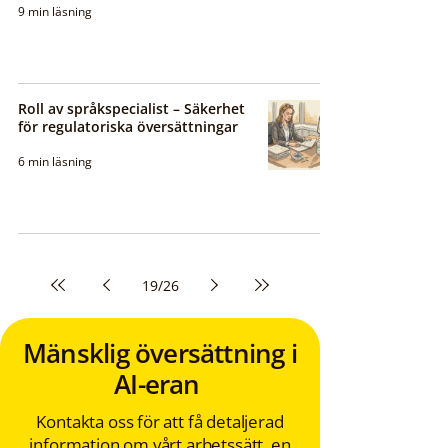
9 min läsning
Roll av språkspecialist – Säkerhet
för regulatoriska översättningar
6 min läsning
19
/
26
Mänsklig översättning i
AI-eran
Kontakta oss för att få detaljerad
information om vårt arbetssätt, en