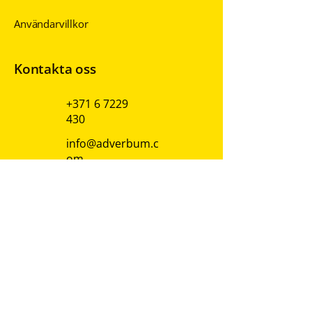
Integritetspolicy
Användarvillkor
Kontakta oss
+371 6 7229
430
info@adverbum.c
om
Följ oss