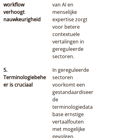
workflow 
van AI en 
verhoogt 
menselijke 
nauwkeurigheid
expertise zorgt 
voor betere 
contextuele 
vertalingen in 
gereguleerde 
sectoren.
5. 
In gereguleerde 
Terminologiebehe
sectoren 
er is cruciaal
voorkomt een 
gestandaardiseer
de 
terminologiedata
base ernstige 
vertaalfouten 
met mogelijke 
gevolgen.