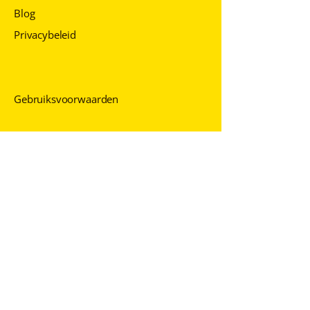
Blog
Privacybeleid
Privacybeleid
Privacybeleid
Gebruiksvoorwaarden
Neem contact met ons op
+371 6 7229
430
info@adverbum.c
om
Volg ons