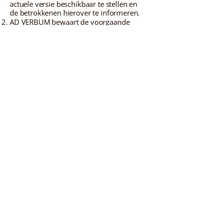
actuele versie beschikbaar te stellen en
de betrokkenen hierover te informeren.
AD VERBUM bewaart de voorgaande
versies van het Privacybeleid; deze zijn
op verzoek beschikbaar.
Lid van
Over ons