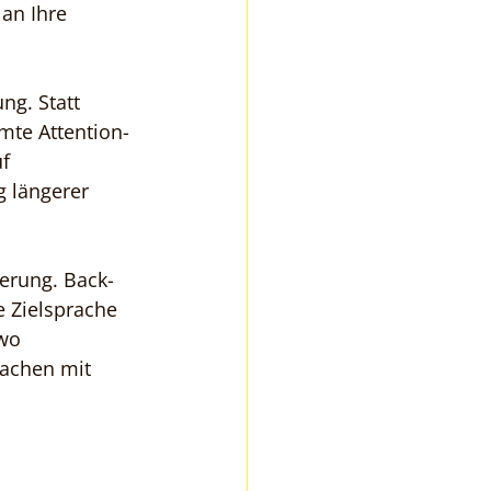
an Ihre 
ng. Statt 
mte Attention-
f 
 längerer 
ierung. Back-
e Zielsprache 
wo 
rachen mit 