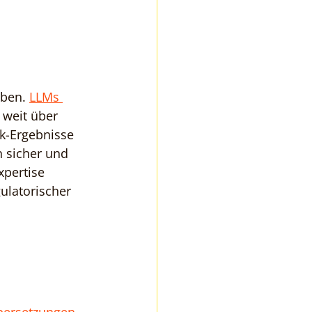
ben. 
LLMs 
 weit über 
k-Ergebnisse 
n sicher und 
pertise 
ulatorischer 