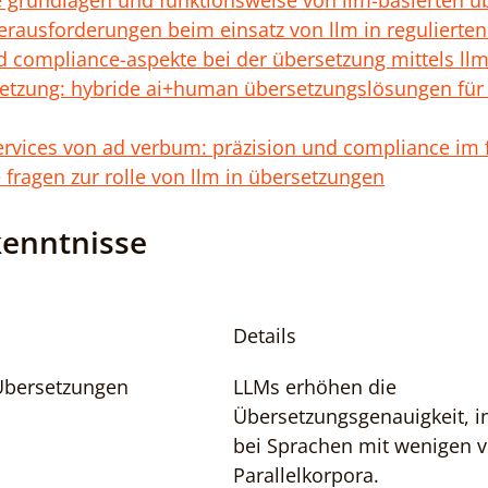
 grundlagen und funktionsweise von llm-basierten ü
rausforderungen beim einsatz von llm in regulierte
d compliance-aspekte bei der übersetzung mittels ll
etzung: hybride ai+human übersetzungslösungen für 
rvices von ad verbum: präzision und compliance im 
e fragen zur rolle von llm in übersetzungen
kenntnisse
Details
Übersetzungen
LLMs erhöhen die 
Übersetzungsgenauigkeit, i
bei Sprachen mit wenigen v
Parallelkorpora.