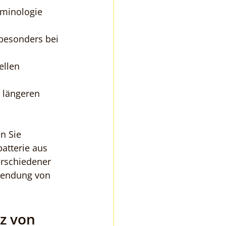
rminologie 
besonders bei 
ellen 
 längeren 
en Sie 
atterie aus 
erschiedener 
wendung von 
z von 