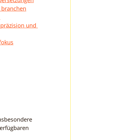
bersetzungen
n branchen
m
präzision und 
fokus
nsbesondere 
erfügbaren 