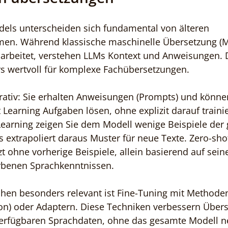
els unterscheiden sich fundamental von älteren 
en. Während klassische maschinelle Übersetzung (MT
 arbeitet, verstehen LLMs Kontext und Anweisungen. D
s wertvoll für komplexe Fachübersetzungen.
rativ: Sie erhalten Anweisungen (Prompts) und könne
 Learning Aufgaben lösen, ohne explizit darauf traini
 Learning zeigen Sie dem Modell wenige Beispiele der
 extrapoliert daraus Muster für neue Texte. Zero-sho
t ohne vorherige Beispiele, allein basierend auf sei
rbenen Sprachkenntnissen.
chen besonders relevant ist Fine-Tuning mit Methode
on) oder Adaptern. Diese Techniken verbessern Über
verfügbaren Sprachdaten, ohne das gesamte Modell ne