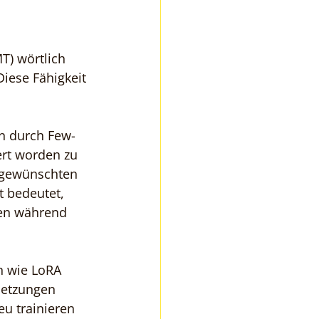
) wörtlich 
iese Fähigkeit 
n durch Few-
ert worden zu 
 gewünschten 
t bedeutet, 
nen während 
n wie LoRA 
setzungen 
u trainieren 