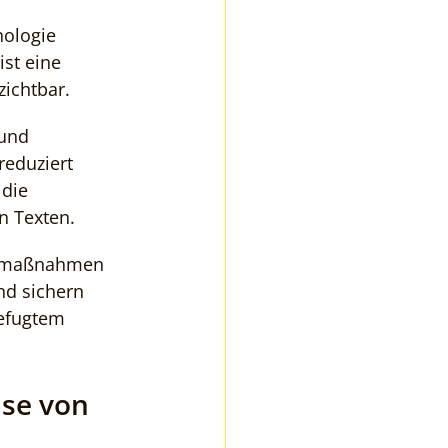
ologie 
ist eine 
ichtbar.
und 
eduziert 
die 
en Texten.
itsmaßnahmen 
nd sichern 
efugtem 
se von 