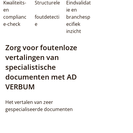
Kwaliteits- 
Structurele
Eindvalidat
en 
ie en 
complianc
foutdetecti
branchesp
e-check
e
ecifiek 
inzicht
Zorg voor foutenloze 
vertalingen van 
specialistische 
documenten met AD 
VERBUM
Het vertalen van zeer 
gespecialiseerde documenten 
vereist uiterste precisie, strikte 
terminologiecontrole en volledige 
naleving van regelgeving. Zoals in het 