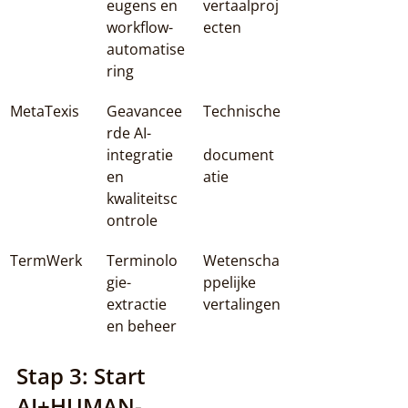
eugens en 
vertaalproj
workflow-
ecten
automatise
ring
MetaTexis
Geavancee
Technische
rde AI-
integratie 
document
en 
atie
kwaliteitsc
ontrole
TermWerk
Terminolo
Wetenscha
gie-
ppelijke 
extractie 
vertalingen
en beheer
Stap 3: Start 
AI+HUMAN-