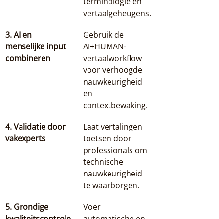
terminologie en 
vertaalgeheugens.
3. AI en 
Gebruik de 
menselijke input 
AI+HUMAN-
combineren
vertaalworkflow 
voor verhoogde 
nauwkeurigheid 
en 
contextbewaking.
4. Validatie door 
Laat vertalingen 
vakexperts
toetsen door 
professionals om 
technische 
nauwkeurigheid 
te waarborgen.
5. Grondige 
Voer 
kwaliteitscontrole 
automatische en 