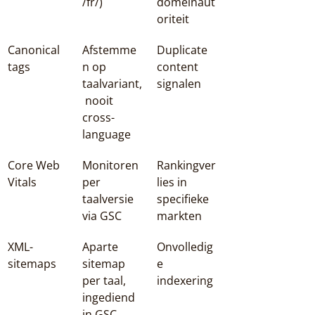
/fr/
)
domeinaut
oriteit
Canonical 
Afstemme
Duplicate 
tags
n op 
content 
taalvariant,
signalen
 nooit 
cross-
language
Core Web 
Monitoren 
Rankingver
Vitals
per 
lies in 
taalversie 
specifieke 
via GSC
markten
XML-
Aparte 
Onvolledig
sitemaps
sitemap 
e 
per taal, 
indexering
ingediend 
in GSC