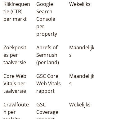
Klikfrequen
Google 
Wekelijks
tie (CTR) 
Search 
per markt
Console 
per 
property
Zoekpositi
Ahrefs of 
Maandelijk
es per 
Semrush 
s
taalversie
(per land)
Core Web 
GSC Core 
Maandelijk
Vitals per 
Web Vitals 
s
taalversie
rapport
Crawlfoute
GSC 
Wekelijks
n per 
Coverage 
taalsite
rapport
Conversier
GA4 met 
Maandelijk