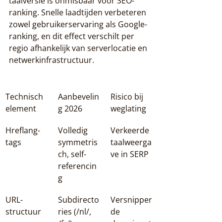
taalversie is onmisbaar voor SEO-
ranking. Snelle laadtijden verbeteren 
zowel gebruikerservaring als Google-
ranking, en dit effect verschilt per 
regio afhankelijk van serverlocatie en 
netwerkinfrastructuur.
Technisch 
Aanbevelin
Risico bij 
element
g 2026
weglating
Hreflang-
Volledig 
Verkeerde 
tags
symmetris
taalweerga
ch, self-
ve in SERP
referencin
g
URL-
Subdirecto
Versnipper
structuur
ries (
/nl/
, 
de 