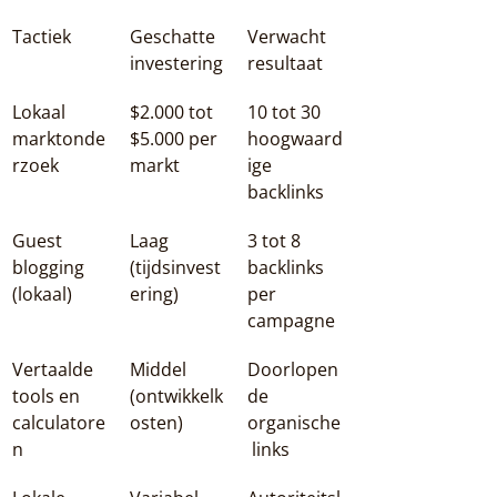
Tactiek
Geschatte 
Verwacht 
investering
resultaat
Lokaal 
$2.000 tot 
10 tot 30 
marktonde
$5.000 per 
hoogwaard
rzoek
markt
ige 
backlinks
Guest 
Laag 
3 tot 8 
blogging 
(tijdsinvest
backlinks 
(lokaal)
ering)
per 
campagne
Vertaalde 
Middel 
Doorlopen
tools en 
(ontwikkelk
de 
calculatore
osten)
organische
n
 links