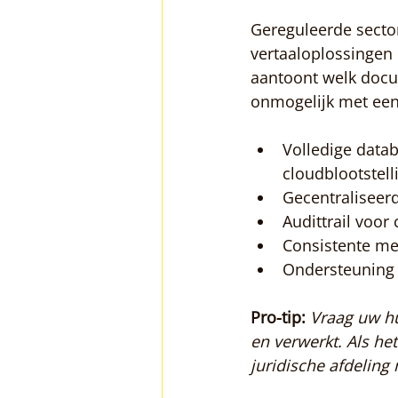
Gereguleerde sector
vertaaloplossingen 
aantoont welk docum
onmogelijk met een 
Volledige data
cloudblootstell
Gecentraliseer
Audittrail voo
Consistente mer
Ondersteuning 
Pro-tip:
Vraag uw hu
en verwerkt. Als he
juridische afdeling