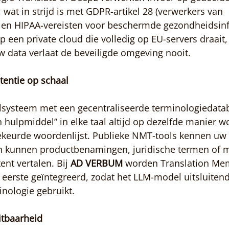
 wat in strijd is met GDPR-artikel 28 (verwerkers van 
en HIPAA-vereisten voor beschermde gezondheidsinf
p een private cloud die volledig op EU-servers draait, 
 data verlaat de beveiligde omgeving nooit.
tentie op schaal
alsysteem met een gecentraliseerde terminologiedatab
 hulpmiddel” in elke taal altijd op dezelfde manier wo
eurde woordenlijst. Publieke NMT-tools kennen uw 
en kunnen productbenamingen, juridische termen of m
nt vertalen. Bij 
AD VERBUM
 worden Translation Me
 eerste geïntegreerd, zodat het LLM-model uitsluitend
nologie gebruikt.
tbaarheid