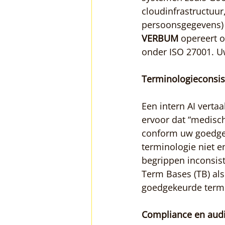
cloudinfrastructuur,
persoonsgegevens) 
VERBUM
 opereert o
onder ISO 27001. Uw
Terminologieconsis
Een intern AI verta
ervoor dat “medisch
conform uw goedgek
terminologie niet 
begrippen inconsiste
Term Bases (TB) als
goedgekeurde termi
Compliance en audi