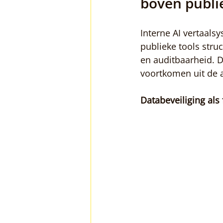
boven publi
Interne AI vertaals
publieke tools stru
en auditbaarheid. D
voortkomen uit de a
Databeveiliging al