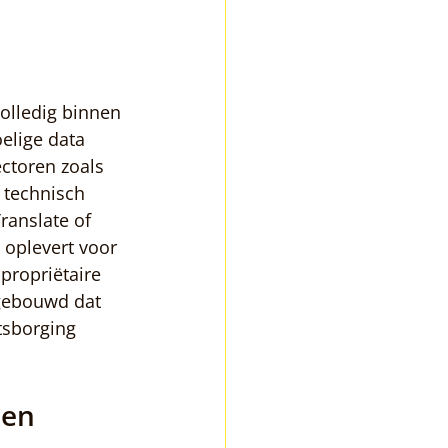
olledig binnen 
elige data 
ctoren zoals 
 technisch 
ranslate of 
 oplevert voor 
 propriëtaire 
gebouwd dat 
tsborging 
en 