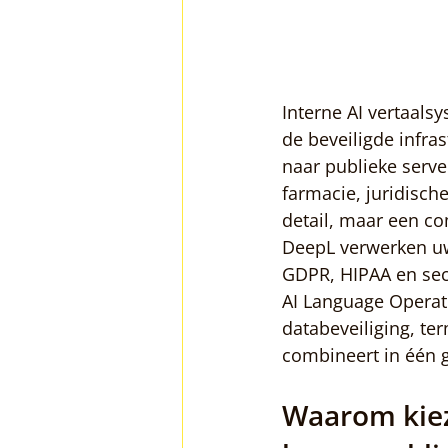
Interne AI vertaals
de beveiligde infra
naar publieke serve
farmacie, juridisch
detail, maar een co
DeepL verwerken uw 
GDPR, HIPAA en sect
AI Language Operat
databeveiliging, te
combineert in één g
Waarom kiez