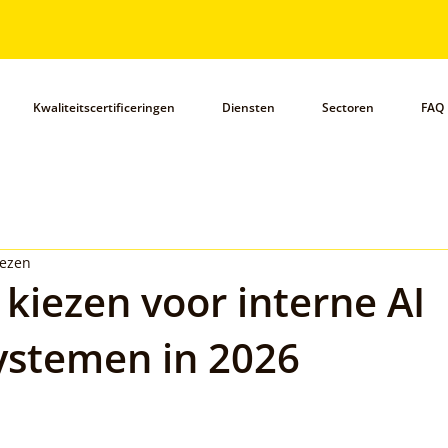
Kwaliteitscertificeringen
Diensten
Sectoren
FAQ
lezen
iezen voor interne AI
ystemen in 2026