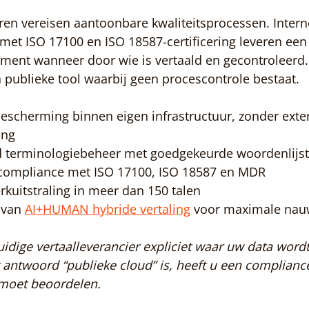
en vereisen aantoonbare kwaliteitsprocessen. Interne
met ISO 17100 en ISO 18587-certificering leveren een a
ent wanneer door wie is vertaald en gecontroleerd. 
publieke tool waarbij geen procescontrole bestaat.
bescherming binnen eigen infrastructuur, zonder exte
ing
d terminologiebeheer met goedgekeurde woordenlijst
r compliance met ISO 17100, ISO 18587 en MDR
kuitstraling in meer dan 150 talen
van 
AI+HUMAN hybride vertaling
 voor maximale nau
idige vertaalleverancier expliciet waar uw data word
t antwoord “publieke cloud” is, heeft u een compliance
 moet beoordelen.