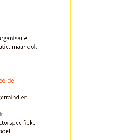
rganisatie 
atie, maar ook 
 
eerde 
 
etraind en 
t 
torspecifieke 
odel 