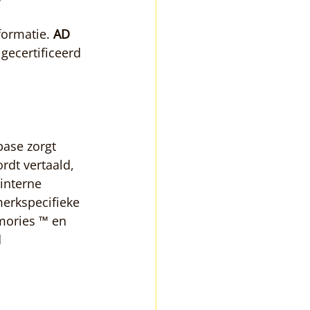
ormatie. 
AD 
gecertificeerd 
ase zorgt 
rdt vertaald, 
interne 
erkspecifieke 
mories ™ en 
 