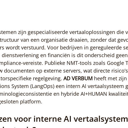
ystemen zijn gespecialiseerde vertaaloplossingen die v
structuur van een organisatie draaien, zonder dat gevo
rs wordt verstuurd. Voor bedrijven in gereguleerde se
e dienstverlening en financiën is dit onderscheid geen
mpliance-vereiste. Publieke NMT-tools zoals Google T
documenten op externe servers, wat directe risico’s
orspecifieke regelgeving. 
AD VERBUM
 heeft met zijn
ions System (LangOps) een intern AI vertaalsysteem 
rminologieconsistentie en hybride AI+HUMAN kwalitei
esloten platform.
en voor interne AI vertaalsystem