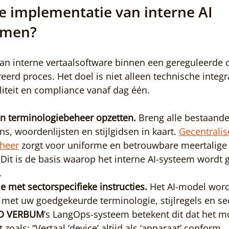
e implementatie van interne AI 
emen?
n interne vertaalsoftware binnen een gereguleerde o
eerd proces. Het doel is niet alleen technische integr
iteit en compliance vanaf dag één.
en terminologiebeheer opzetten.
 Breng alle bestaande
s, woordenlijsten en stijlgidsen in kaart. 
Gecentralis
heer
 zorgt voor uniforme en betrouwbare meertalige
it is de basis waarop het interne AI-systeem wordt g
.
e met sectorspecifieke instructies.
 Het AI-model word
met uw goedgekeurde terminologie, stijlregels en sec
D VERBUM
’s LangOps-systeem betekent dit dat het m
gt zoals: “Vertaal ‘device’ altijd als ‘apparaat’ conform 