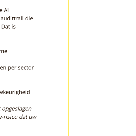
 AI 
udittrail die 
Dat is 
rne 
en per sector
wkeurigheid
t opgeslagen 
-risico dat uw 