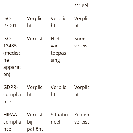
strieel
ISO 
Verplic
Verplic
Verplic
27001
ht
ht
ht
ISO 
Vereist
Niet 
Soms 
13485 
van 
vereist
(medisc
toepas
he 
sing
apparat
en)
GDPR-
Verplic
Verplic
Verplic
complia
ht
ht
ht
nce
HIPAA-
Vereist 
Situatio
Zelden 
complia
bij 
neel
vereist
nce
patiënt