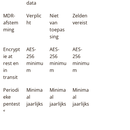
data
MDR-
Verplic
Niet 
Zelden 
afstem
ht
van 
vereist
ming
toepas
sing
Encrypt
AES-
AES-
AES-
ie at 
256 
256 
256 
rest en 
minimu
minimu
minimu
in 
m
m
m
transit
Periodi
Minima
Minima
Minima
eke 
al 
al 
al 
pentest
jaarlijks
jaarlijks
jaarlijks
s
Data-
Strikt 
Contra
Project