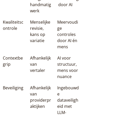
handmatig 
 door AI
werk
Kwaliteitsc
Menselijke 
Meervoudi
ontrole
revisie, 
ge 
kans op 
controles 
variatie
door AI én 
mens
Contextbe
Afhankelijk 
AI voor 
grip
van 
structuur, 
vertaler
mens voor 
nuance
Beveiliging
Afhankelijk 
Ingebouwd
van 
e 
providerpr
dataveiligh
aktijken
eid met 
LLM-