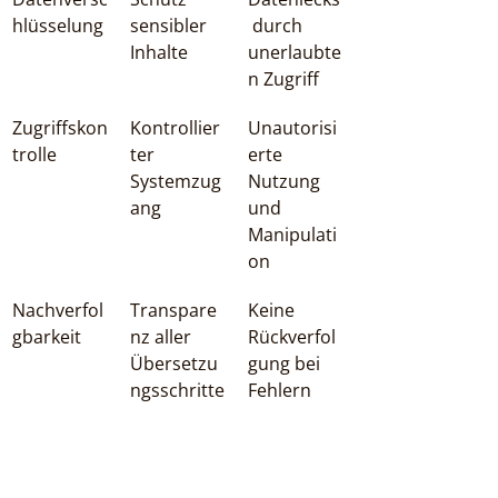
hlüsselung
sensibler 
 durch 
Inhalte
unerlaubte
n Zugriff
Zugriffskon
Kontrollier
Unautorisi
trolle
ter 
erte 
Systemzug
Nutzung 
ang
und 
Manipulati
on
Nachverfol
Transpare
Keine 
gbarkeit
nz aller 
Rückverfol
Übersetzu
gung bei 
ngsschritte
Fehlern
Regulatoris
Einhaltung 
Hohe 
che 
von 
Strafandro
Konformitä
DSGVO 
hung und 