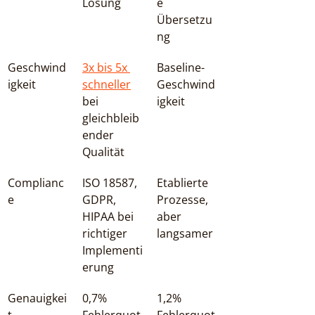
Lösung
e 
Übersetzu
ng
Geschwind
3x bis 5x 
Baseline-
igkeit
schneller
Geschwind
bei 
igkeit
gleichbleib
ender 
Qualität
Complianc
ISO 18587, 
Etablierte 
e
GDPR, 
Prozesse, 
HIPAA bei 
aber 
richtiger 
langsamer
Implementi
erung
Genauigkei
0,7% 
1,2% 