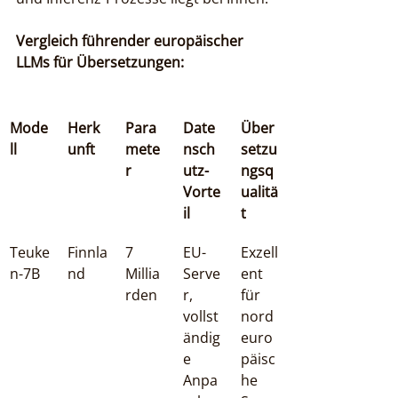
Vergleich führender europäischer 
LLMs für Übersetzungen:
Mode
Herk
Para
Date
Über
ll
unft
mete
nsch
setzu
r
utz-
ngsq
Vorte
ualitä
il
t
Teuke
Finnla
7 
EU-
Exzell
n-7B
nd
Millia
Serve
ent 
rden
r, 
für 
vollst
nord
ändig
euro
e 
päisc
Anpa
he 