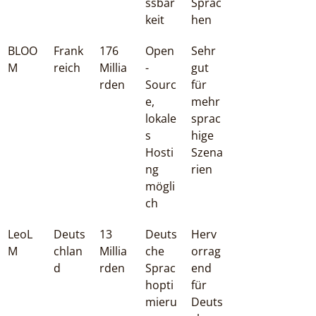
ssbar
Sprac
keit
hen
BLOO
Frank
176 
Open
Sehr 
M
reich
Millia
-
gut 
rden
Sourc
für 
e, 
mehr
lokale
sprac
s 
hige 
Hosti
Szena
ng 
rien
mögli
ch
LeoL
Deuts
13 
Deuts
Herv
M
chlan
Millia
che 
orrag
d
rden
Sprac
end 
hopti
für 
mieru
Deuts