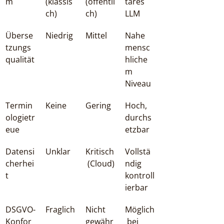
m
(klassis
(öffentli
täres 
ch)
ch)
LLM
Überse
Niedrig
Mittel
Nahe 
tzungs
mensc
qualität
hliche
m 
Niveau
Termin
Keine
Gering
Hoch, 
ologietr
durchs
eue
etzbar
Datensi
Unklar
Kritisch
Vollstä
cherhei
 (Cloud)
ndig 
t
kontroll
ierbar
DSGVO-
Fraglich
Nicht 
Möglich
Konfor
gewähr
 bei 