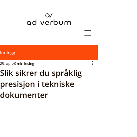
Innlegg
29. apr.
8 min lesing
Slik sikrer du språklig
presisjon i tekniske
dokumenter