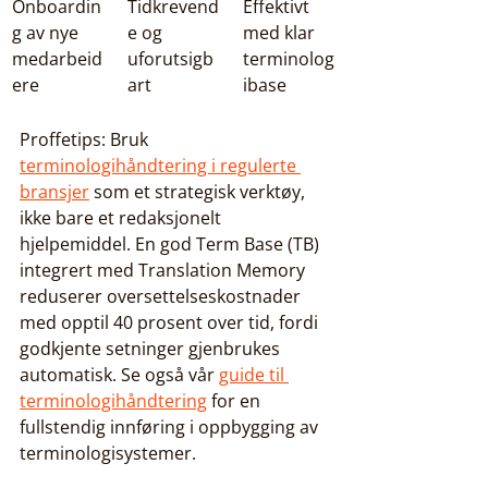
Onboardin
Tidkrevend
Effektivt 
g av nye 
e og 
med klar 
medarbeid
uforutsigb
terminolog
ere
art
ibase
Proffetips: Bruk 
terminologihåndtering i regulerte 
bransjer
 som et strategisk verktøy, 
ikke bare et redaksjonelt 
hjelpemiddel. En god Term Base (TB) 
integrert med Translation Memory 
reduserer oversettelseskostnader 
med opptil 40 prosent over tid, fordi 
godkjente setninger gjenbrukes 
automatisk. Se også vår 
guide til 
terminologihåndtering
 for en 
fullstendig innføring i oppbygging av 
terminologisystemer.