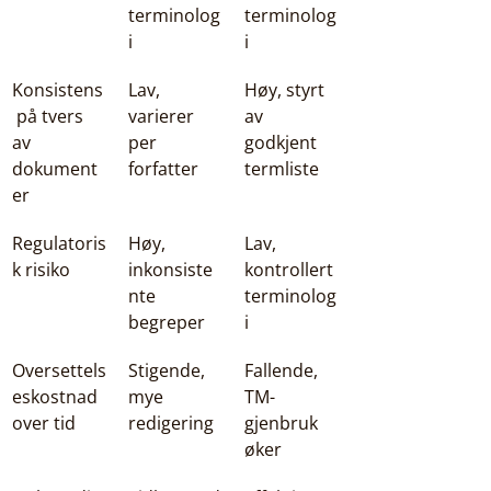
terminolog
terminolog
i
i
Konsistens
Lav, 
Høy, styrt 
 på tvers 
varierer 
av 
av 
per 
godkjent 
dokument
forfatter
termliste
er
Regulatoris
Høy, 
Lav, 
k risiko
inkonsiste
kontrollert 
nte 
terminolog
begreper
i
Oversettels
Stigende, 
Fallende, 
eskostnad 
mye 
TM-
over tid
redigering
gjenbruk 
øker