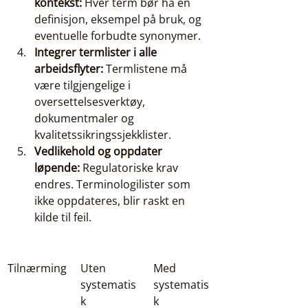
kontekst:
 Hver term bør ha en 
definisjon, eksempel på bruk, og 
eventuelle forbudte synonymer.
Integrer termlister i alle 
arbeidsflyter:
 Termlistene må 
være tilgjengelige i 
oversettelsesverktøy, 
dokumentmaler og 
kvalitetssikringssjekklister.
Vedlikehold og oppdater 
løpende:
 Regulatoriske krav 
endres. Terminologilister som 
ikke oppdateres, blir raskt en 
kilde til feil.
Tilnærming
Uten 
Med 
systematis
systematis
k 
k 