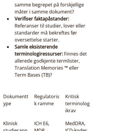
samme begrepet på forskjellige 
måter i samme dokument?
Verifiser faktapåstander:
Referanser til studier, lover eller 
standarder må bekreftes før 
oversettelse starter.
Samle eksisterende 
terminologiressurser:
 Finnes det 
allerede godkjente termlister, 
Translation Memories ™ eller 
Term Bases (TB)?
Dokumentt
Regulatoris
Kritisk 
ype
k ramme
terminolog
ikrav
Klinisk 
ICH E6, 
MedDRA, 
studierapp
MDR
ICD-koder