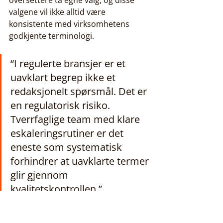
oversettere ta egne valg, og disse 
valgene vil ikke alltid være 
konsistente med virksomhetens 
godkjente terminologi.
“I regulerte bransjer er et 
uavklart begrep ikke et 
redaksjonelt spørsmål. Det er 
en regulatorisk risiko. 
Tverrfaglige team med klare 
eskaleringsrutiner er det 
eneste som systematisk 
forhindrer at uavklarte termer 
glir gjennom 
kvalitetskontrollen.”
Konkrete rutiner for innmelding av 