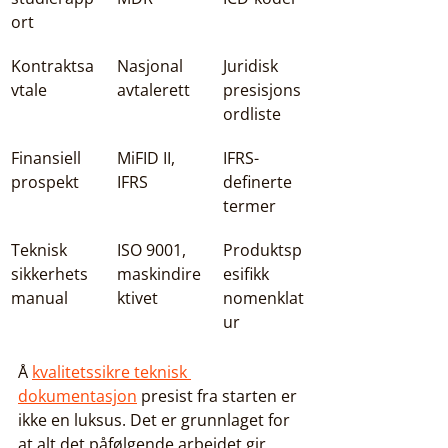
ort
Kontraktsa
Nasjonal 
Juridisk 
vtale
avtalerett
presisjons
ordliste
Finansiell 
MiFID II, 
IFRS-
prospekt
IFRS
definerte 
termer
Teknisk 
ISO 9001, 
Produktsp
sikkerhets
maskindire
esifikk 
manual
ktivet
nomenklat
ur
Å 
kvalitetssikre teknisk 
dokumentasjon
 presist fra starten er 
ikke en luksus. Det er grunnlaget for 
at alt det påfølgende arbeidet gir 