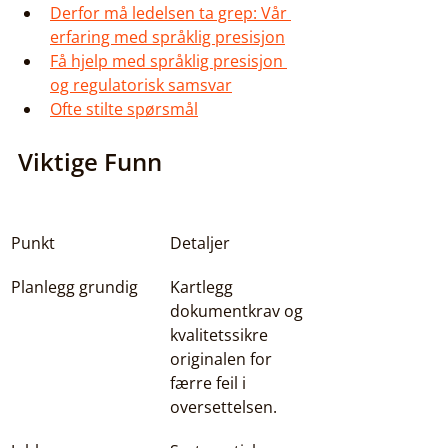
Derfor må ledelsen ta grep: Vår 
erfaring med språklig presisjon
Få hjelp med språklig presisjon 
og regulatorisk samsvar
Ofte stilte spørsmål
Viktige Funn
Punkt
Detaljer
Planlegg grundig
Kartlegg 
dokumentkrav og 
kvalitetssikre 
originalen for 
færre feil i 
oversettelsen.