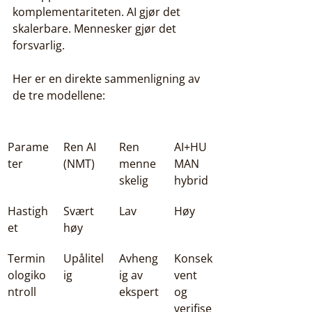
komplementariteten. AI gjør det 
skalerbare. Mennesker gjør det 
forsvarlig.
Her er en direkte sammenligning av 
de tre modellene:
Parame
Ren AI 
Ren 
AI+HU
ter
(NMT)
menne
MAN 
skelig
hybrid
Hastigh
Svært 
Lav
Høy
et
høy
Termin
Upålitel
Avheng
Konsek
ologiko
ig
ig av 
vent 
ntroll
ekspert
og 
verifise