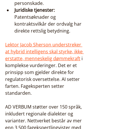
personskade.
Juridiske tjenester:
Patentsøknader og 
kontraktsvilkår der ordvalg har 
direkte rettslig betydning.
Lektor Jacob Sherson understreker 
at hybrid intelligens skal styrke, ikke 
erstatte, menneskelig dømmekraft
 i 
komplekse vurderinger. Det er et 
prinsipp som gjelder direkte for 
regulatorisk oversettelse. AI setter 
farten. Fageksperten setter 
standarden.
AD VERBUM støtter over 150 språk, 
inkludert regionale dialekter og 
varianter. Nettverket består av mer 
enn 3 500 fagekspertlingvister med 