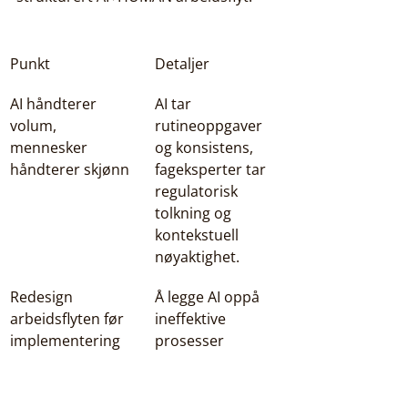
Punkt
Detaljer
AI håndterer 
AI tar 
volum, 
rutineoppgaver 
mennesker 
og konsistens, 
håndterer skjønn
fageksperter tar 
regulatorisk 
tolkning og 
kontekstuell 
nøyaktighet.
Redesign 
Å legge AI oppå 
arbeidsflyten før 
ineffektive 
implementering
prosesser 
forsterker feilene. 
Kartlegg og 
redesign først.