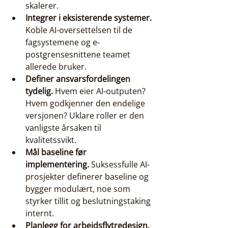
skalerer.
Integrer i eksisterende systemer.
Koble AI-oversettelsen til de 
fagsystemene og e-
postgrensesnittene teamet 
allerede bruker.
Definer ansvarsfordelingen 
tydelig.
 Hvem eier AI-outputen? 
Hvem godkjenner den endelige 
versjonen? Uklare roller er den 
vanligste årsaken til 
kvalitetssvikt.
Mål baseline før 
implementering.
 Suksessfulle AI-
prosjekter definerer baseline og 
bygger modulært, noe som 
styrker tillit og beslutningstaking 
internt.
Planlegg for arbeidsflytredesign.