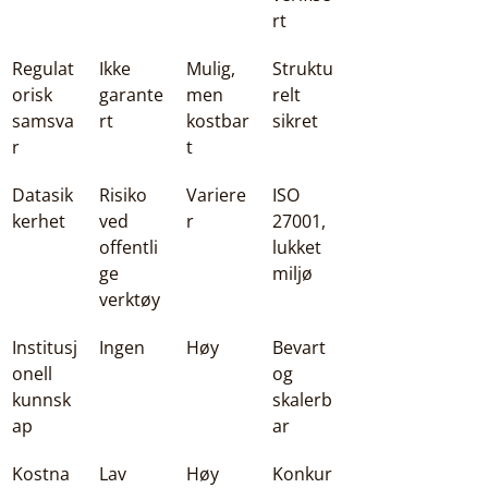
rt
Regulat
Ikke 
Mulig, 
Struktu
orisk 
garante
men 
relt 
samsva
rt
kostbar
sikret
r
t
Datasik
Risiko 
Variere
ISO 
kerhet
ved 
r
27001, 
offentli
lukket 
ge 
miljø
verktøy
Institusj
Ingen
Høy
Bevart 
onell 
og 
kunnsk
skalerb
ap
ar
Kostna
Lav
Høy
Konkur