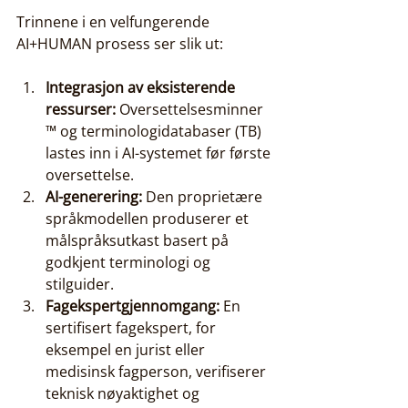
Trinnene i en velfungerende 
AI+HUMAN prosess ser slik ut:
Integrasjon av eksisterende 
ressurser:
 Oversettelsesminner 
™ og terminologidatabaser (TB) 
lastes inn i AI-systemet før første 
oversettelse.
AI-generering:
 Den proprietære 
språkmodellen produserer et 
målspråksutkast basert på 
godkjent terminologi og 
stilguider.
Fagekspertgjennomgang:
 En 
sertifisert fagekspert, for 
eksempel en jurist eller 
medisinsk fagperson, verifiserer 
teknisk nøyaktighet og 