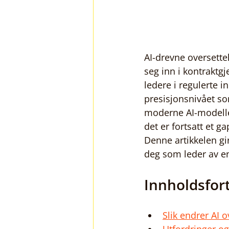
AI-drevne oversettel
seg inn i kontrakt
ledere i regulerte i
presisjonsnivået so
moderne AI-modeller
det er fortsatt et g
Denne artikkelen gir
deg som leder av en
Innholdsfor
Slik endrer AI o