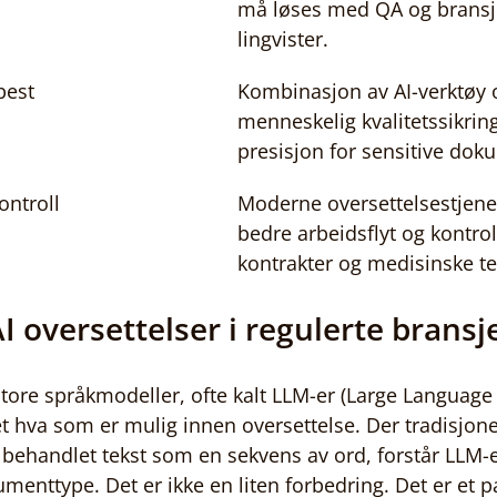
må løses med QA og bransje
lingvister.
best
Kombinasjon av AI-verktøy 
menneskelig kvalitetssikring
presisjon for sensitive dok
ontroll
Moderne oversettelsestjenes
bedre arbeidsflyt og kontroll
kontrakter og medisinske te
AI oversettelser i regulerte bransj
store språkmodeller, ofte kalt LLM-er (Large Language
 hva som er mulig innen oversettelse. Der tradisjonel
behandlet tekst som en sekvens av ord, forstår LLM-e
menttype. Det er ikke en liten forbedring. Det er et p