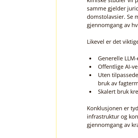
kliniske studier vi
samme gjelder jurid
domstolavsier. Se 
gjennomgang av hva 
Likevel er det vikti
Generelle LLM-e
Offentlige AI-v
Uten tilpassed
bruk av fagter
Skalert bruk k
Konklusjonen er tyde
infrastruktur og kon
gjennomgang av kr