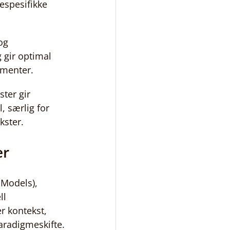
spesifikke 
og 
 gir optimal 
umenter.
ter gir 
, særlig for 
kster.
er
 Models), 
l 
r kontekst, 
aradigmeskifte.