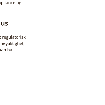
mpliance og 
jus
 regulatorisk 
 nøyaktighet, 
kan ha 