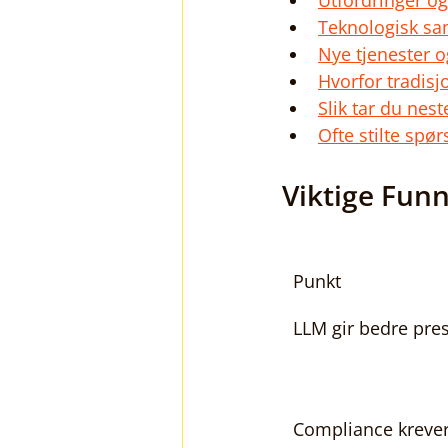
Utfordringer og
Teknologisk sa
Nye tjenester o
Hvorfor tradisj
Slik tar du nes
Ofte stilte spø
Viktige Fun
Punkt
LLM gir bedre pres
Compliance krever