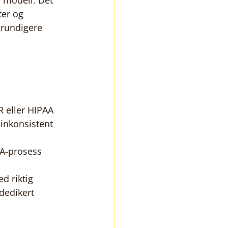
l modell. Det 
er og 
grundigere 
R eller HIPAA
inkonsistent 
QA-prosess
d riktig 
 dedikert 