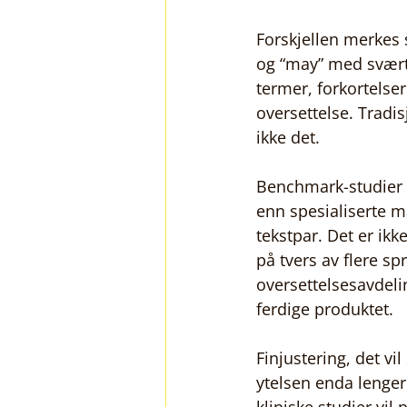
Forskjellen merkes s
og “may” med svært
termer, forkortelse
oversettelse. Tradis
ikke det.
Benchmark-studier b
enn spesialiserte m
tekstpar. Det er ik
på tvers av flere sp
oversettelsesavdelin
ferdige produktet.
Finjustering, det vi
ytelsen enda lenger