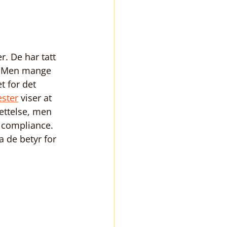
r. De har tatt 
. Men mange 
t for det 
ester
 viser at 
ettelse, men 
l compliance. 
a de betyr for 