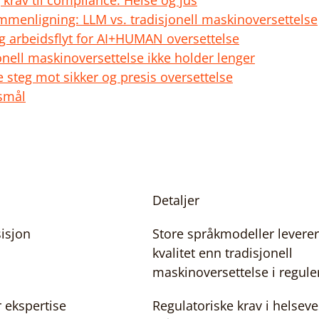
 krav til compliance: Helse og jus
mmenligning: LLM vs. tradisjonell maskinoversettelse
g arbeidsflyt for AI+HUMAN oversettelse
onell maskinoversettelse ikke holder lenger
te steg mot sikker og presis oversettelse
rsmål
n
Detaljer
isjon
Store språkmodeller leverer
kvalitet enn tradisjonell 
maskinoversettelse i reguler
 ekspertise
Regulatoriske krav i helseve