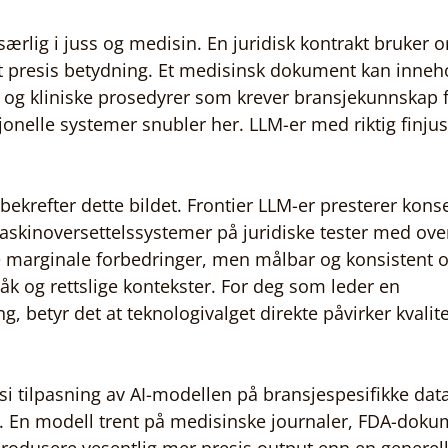
ærlig i juss og medisin. En juridisk kontrakt bruker o
 presis betydning. Et medisinsk dokument kan inneho
r og kliniske prosedyrer som krever bransjekunnskap f
jonelle systemer snubler her. LLM-er med riktig finjus
ekrefter dette bildet. Frontier LLM-er presterer kons
askinoversettelssystemer på juridiske tester med ove
ke marginale forbedringer, men målbar og konsistent 
råk og rettslige kontekster. For deg som leder en 
g, betyr det at teknologivalget direkte påvirker kvalit
l si tilpasning av AI-modellen på bransjespesifikke dat
. En modell trent på medisinske journaler, FDA-doku