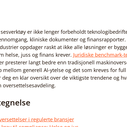
sesverktøy er ikke lenger forbeholdt teknologibedrifte
gjennomgang, kliniske dokumenter og finansrapporter
ndustrier oppdager raskt at ikke alle løsninger er bygge
m helse, juss og finans krever. 
Juridiske benchmark-t
 presterer langt bedre enn tradisjonell maskinovers
ap mellom generell AI-ytelse og det som kreves for ful
 deg en klar oversikt over de viktigste trendene og hv
 oversettelsesavdeling.
tegnelse
versettelser i regulerte bransjer