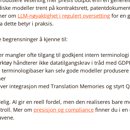
l produsere vesentlig mer presis output enn en generel
iske modeller trent på kontraktsrett, patentdokument
mer om 
LLM-nøyaktighet i regulert oversetting
 for en 
dette betyr i praksis.
ge begrensninger å kjenne til:
r mangler ofte tilgang til godkjent intern terminologi
erktøy håndterer ikke datatilgangskrav i tråd med GDP
e terminologibaser kan selv gode modeller produsere 
mer
rever integrasjon med Translation Memories og styrt 
lig. AI gir en reell fordel, men den realiseres bare me
troll. Mer om 
presisjon og compliance
 finner du i en
avene.