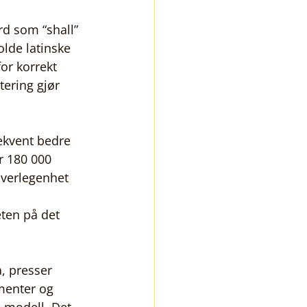
rd som “shall” 
lde latinske 
or korrekt 
tering gjør 
ekvent bedre 
r 180 000 
overlegenhet 
eten på det 
a, presser 
menter og 