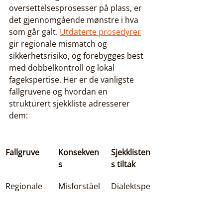
oversettelsesprosesser på plass, er 
det gjennomgående mønstre i hva 
som går galt. 
Utdaterte prosedyrer
gir regionale mismatch og 
sikkerhetsrisiko, og forebygges best 
med dobbelkontroll og lokal 
fagekspertise. Her er de vanligste 
fallgruvene og hvordan en 
strukturert sjekkliste adresserer 
dem:
Fallgruve
Konsekven
Sjekklisten
s
s tiltak
Regionale 
Misforståel
Dialektspe
dialektfeil
se av 
sifikk 
instruksjon
fagekspert 
er
i trinn 4