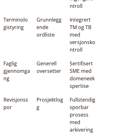
ntroll
Terminolo
Grunnlegg
Integrert 
gistyring
ende 
TM og TB 
ordliste
med 
versjonsko
ntroll
Faglig 
Generell 
Sertifisert 
gjennomga
oversetter
SME med 
ng
domeneek
spertise
Revisjonss
Prosjektlog
Fullstendig 
por
g
sporbar 
prosess 
med 
arkivering