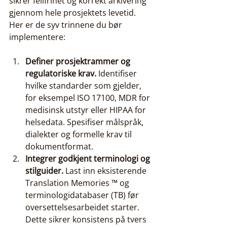
sikrer feilfrihet og korrekt arkivering 
gjennom hele prosjektets levetid. 
Her er de syv trinnene du bør 
implementere:
Definer prosjektrammer og 
regulatoriske krav.
 Identifiser 
hvilke standarder som gjelder, 
for eksempel ISO 17100, MDR for 
medisinsk utstyr eller HIPAA for 
helsedata. Spesifiser målspråk, 
dialekter og formelle krav til 
dokumentformat.
Integrer godkjent terminologi og 
stilguider.
 Last inn eksisterende 
Translation Memories ™ og 
terminologidatabaser (TB) før 
oversettelsesarbeidet starter. 
Dette sikrer konsistens på tvers 