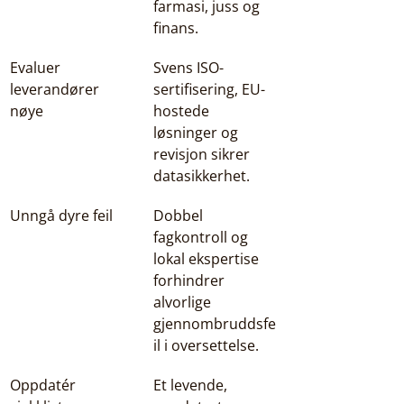
farmasi, juss og 
finans.
Evaluer 
Svens ISO-
leverandører 
sertifisering, EU-
nøye
hostede 
løsninger og 
revisjon sikrer 
datasikkerhet.
Unngå dyre feil
Dobbel 
fagkontroll og 
lokal ekspertise 
forhindrer 
alvorlige 
gjennombruddsfe
il i oversettelse.
Oppdatér 
Et levende, 