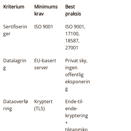
Kriterium
Minimums
Best 
krav
praksis
Sertifiserin
ISO 9001
ISO 9001, 
ger
17100, 
18587, 
27001
Datalagrin
EU-basert 
Privat sky, 
g
server
ingen 
offentlig 
eksponerin
g
Dataoverfø
Kryptert 
Ende-til-
ring
(TLS)
ende-
kryptering 
+ 
tilgangsko