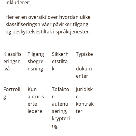
inkluderer:
Her er en oversikt over hvordan ulike 
klassifiseringsnivåer påvirker tilgang 
og beskyttelsestiltak i språktjenester:
Klassifis
Tilgang
Sikkerh
Typiske
eringsn
sbegre
etstilta
ivå
nsning
k
dokum
enter
Fortroli
Kun 
Tofakto
Juridisk
g
autoris
r-
e 
erte 
autenti
kontrak
ledere
sering, 
ter
krypteri
ng