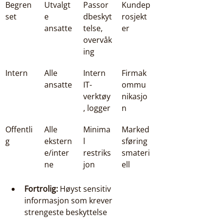
Begren
Utvalgt
Passor
Kundep
set
e 
dbeskyt
rosjekt
ansatte
telse, 
er
overvåk
ing
Intern
Alle 
Intern 
Firmak
ansatte
IT-
ommu
verktøy
nikasjo
, logger
n
Offentli
Alle 
Minima
Marked
g
ekstern
l 
sføring
e/inter
restriks
smateri
ne
jon
ell
Fortrolig:
 Høyst sensitiv 
informasjon som krever 
strengeste beskyttelse