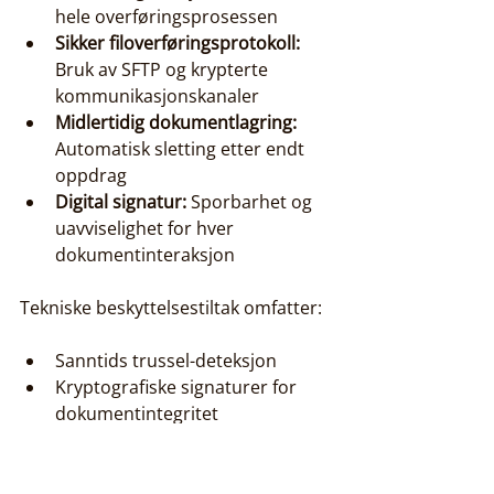
hele overføringsprosessen
Sikker filoverføringsprotokoll:
Bruk av SFTP og krypterte 
kommunikasjonskanaler
Midlertidig dokumentlagring:
Automatisk sletting etter endt 
oppdrag
Digital signatur:
 Sporbarhet og 
uavviselighet for hver 
dokumentinteraksjon
Tekniske beskyttelsestiltak omfatter:
Sanntids trussel-deteksjon
Kryptografiske signaturer for 
dokumentintegritet
Geografisk isolerte servere 
innenfor EU-jurisdiksjon
Brudd-deteksjon og øyeblikkelig 