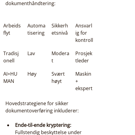
dokumenthåndtering:
Arbeids
Automa
Sikkerh
Ansvarl
flyt
tisering
etsnivå
ig for 
kontroll
Tradisj
Lav
Modera
Prosjek
onell
t
tleder
AI+HU
Høy
Svært 
Maskin 
MAN
høyt
+ 
ekspert
Hovedstrategiene for sikker 
dokumentoverføring inkluderer:
Ende-til-ende kryptering:
Fullstendig beskyttelse under 