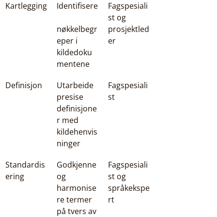
Kartlegging
Identifisere
Fagspesiali
st og 
nøkkelbegr
prosjektled
eper i 
er
kildedoku
mentene
Definisjon
Utarbeide 
Fagspesiali
presise 
st
definisjone
r med 
kildehenvis
ninger
Standardis
Godkjenne 
Fagspesiali
ering
og 
st og 
harmonise
språkekspe
re termer 
rt
på tvers av 