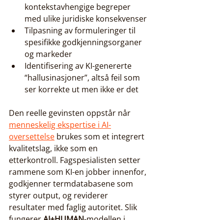
kontekstavhengige begreper 
med ulike juridiske konsekvenser
Tilpasning av formuleringer til 
spesifikke godkjenningsorganer 
og markeder
Identifisering av KI-genererte 
“hallusinasjoner”, altså feil som 
ser korrekte ut men ikke er det
Den reelle gevinsten oppstår når 
menneskelig ekspertise i AI-
oversettelse
 brukes som et integrert 
kvalitetslag, ikke som en 
etterkontroll. Fagspesialisten setter 
rammene som KI-en jobber innenfor, 
godkjenner termdatabasene som 
styrer output, og reviderer 
resultater med faglig autoritet. Slik 
fungerer 
AI+HUMAN
-modellen i 