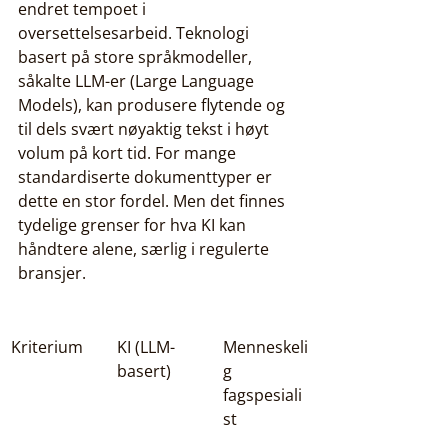
endret tempoet i 
oversettelsesarbeid. Teknologi 
basert på store språkmodeller, 
såkalte LLM-er (Large Language 
Models), kan produsere flytende og 
til dels svært nøyaktig tekst i høyt 
volum på kort tid. For mange 
standardiserte dokumenttyper er 
dette en stor fordel. Men det finnes 
tydelige grenser for hva KI kan 
håndtere alene, særlig i regulerte 
bransjer.
Kriterium
KI (LLM-
Menneskeli
basert)
g 
fagspesiali
st