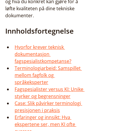
og hva du konkret kan gjøre for å 
løfte kvaliteten på dine tekniske 
dokumenter.
Innholdsfortegnelse
Hvorfor krever teknisk 
dokumentasjon 
fagspesialistkompetanse?
Terminologiarbeid: Samspillet 
mellom fagfolk og 
språkeksperter
Fagspesialister versus KI: Unike 
styrker og begrensninger
Case: Slik påvirker terminologi 
presisjonen i praksis
Erfaringer og innsikt: Hva 
ekspertene ser, men KI ofte 