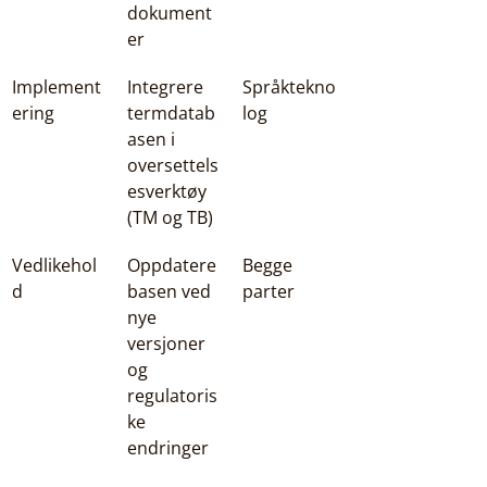
dokument
er
Implement
Integrere 
Språktekno
ering
termdatab
log
asen i 
oversettels
esverktøy 
(TM og TB)
Vedlikehol
Oppdatere 
Begge 
d
basen ved 
parter
nye 
versjoner 
og 
regulatoris
ke 
endringer