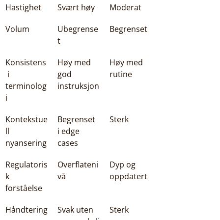
Hastighet
Svært høy
Moderat
Volum
Ubegrense
Begrenset
t
Konsistens
Høy med 
Høy med 
 i 
god 
rutine
terminolog
instruksjon
i
Kontekstue
Begrenset 
Sterk
ll 
i edge 
nyansering
cases
Regulatoris
Overflateni
Dyp og 
k 
vå
oppdatert
forståelse
Håndtering
Svak uten 
Sterk