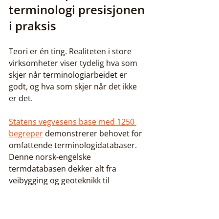
terminologi presisjonen 
i praksis
Teori er én ting. Realiteten i store 
virksomheter viser tydelig hva som 
skjer når terminologiarbeidet er 
godt, og hva som skjer når det ikke 
er det.
Statens vegvesens base med 1250 
begreper
 demonstrerer behovet for 
omfattende terminologidatabaser. 
Denne norsk-engelske 
termdatabasen dekker alt fra 
veibygging og geoteknikk til 
trafikkregulering og 
kontraktsforhold. Uten en slik base 
ville hvert dokument som oversettes 