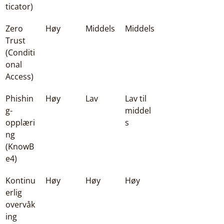
ticator)
Zero 
Høy
Middels
Middels
Trust 
(Conditi
onal 
Access)
Phishin
Høy
Lav
Lav til 
g-
middel
opplæri
s
ng 
(KnowB
e4)
Kontinu
Høy
Høy
Høy
erlig 
overvåk
ing 