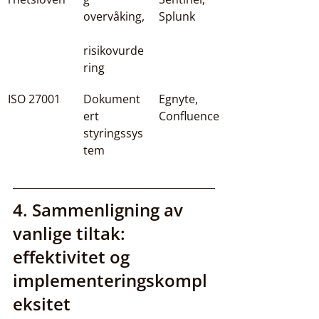
overvåking,
Splunk
risikovurde
ring
ISO 27001
Dokument
Egnyte, 
ert 
Confluence
styringssys
tem
4. Sammenligning av 
vanlige tiltak: 
effektivitet og 
implementeringskompl
eksitet