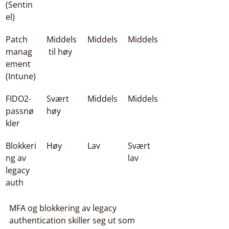
(Sentin
el)
Patch 
Middels
Middels
Middels
manag
 til høy
ement 
(Intune)
FIDO2-
Svært 
Middels
Middels
passnø
høy
kler
Blokkeri
Høy
Lav
Svært 
ng av 
lav
legacy 
auth
MFA og blokkering av legacy 
authentication skiller seg ut som 