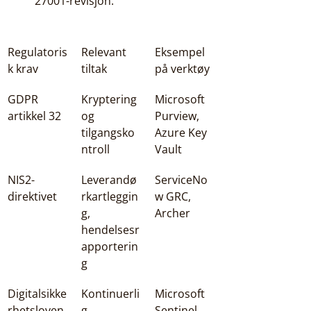
27001-revisjon.
Regulatoris
Relevant 
Eksempel 
k krav
tiltak
på verktøy
GDPR 
Kryptering 
Microsoft 
artikkel 32
og 
Purview, 
tilgangsko
Azure Key 
ntroll
Vault
NIS2-
Leverandø
ServiceNo
direktivet
rkartleggin
w GRC, 
g, 
Archer
hendelsesr
apporterin
g
Digitalsikke
Kontinuerli
Microsoft 
rhetsloven
g 
Sentinel, 