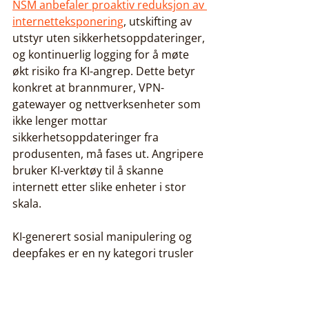
NSM anbefaler proaktiv reduksjon av 
internetteksponering
, utskifting av 
utstyr uten sikkerhetsoppdateringer, 
og kontinuerlig logging for å møte 
økt risiko fra KI-angrep. Dette betyr 
konkret at brannmurer, VPN-
gatewayer og nettverksenheter som 
ikke lenger mottar 
sikkerhetsoppdateringer fra 
produsenten, må fases ut. Angripere 
bruker KI-verktøy til å skanne 
internett etter slike enheter i stor 
skala.
KI-generert sosial manipulering og 
deepfakes er en ny kategori trusler 
som tradisjonelle sikkerhetstiltak 
ikke er designet for å håndtere. 
Angripere bruker nå KI til å generere 