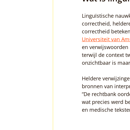
Linguïstische nauw
correctheid, helder
correctheid beteke
Universiteit van A
en verwijswoorden al
terwijl de context 
onzichtbaar is maar
Heldere verwijzinge
bronnen van interpr
“De rechtbank oorde
wat precies werd bet
en medische tekste