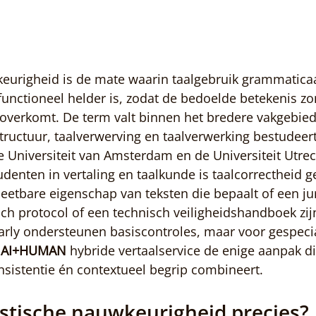
eurigheid is de mate waarin taalgebruik grammaticaal
unctioneel helder is, zodat de bedoelde betekenis zo
 overkomt. De term valt binnen het bredere vakgebied
structuur, taalverwerving en taalverwerking bestudeer
de Universiteit van Amsterdam en de Universiteit Utrec
udenten in vertaling en taalkunde is taalcorrectheid g
meetbare eigenschap van teksten die bepaalt of een ju
ch protocol of een technisch veiligheidshandboek zijn
rly ondersteunen basiscontroles, maar voor gespecia
 
AI+HUMAN
 hybride vertaalservice de enige aanpak di
sistentie én contextueel begrip combineert.
ïstische nauwkeurigheid precies?