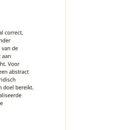
 correct, 
nder 
 van de 
t aan 
ht. Voor 
een abstract 
ridisch 
 doel bereikt. 
liseerde 
e 