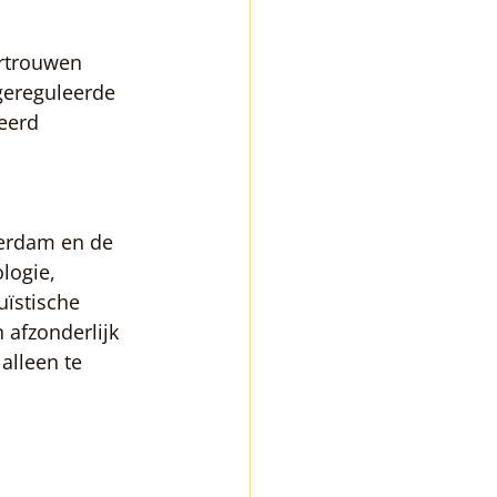
rtrouwen 
gereguleerde 
eerd 
terdam en de 
logie, 
ïstische 
afzonderlijk 
alleen te 