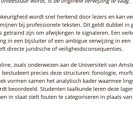
onleesbaar wordt, is de originele verwijzing te vaag.
eurigheid wordt snel herkend door lezers en kan ve
mijnen bij professionele teksten. Dit geldt dubbel in 
s getraind zijn om afwijkingen te signaleren. Een verk
ng in een bijsluiter of een ambigue verwijzing in een 
ft directe juridische of veiligheidsconsequenties.
pline, zoals onderwezen aan de Universiteit van Ams
, bestudeert precies deze structuren: fonologie, morfo
iek vormen samen het analytisch kader waarmee lingu
dt beoordeeld. Studenten taalkunde leren deze lagen 
en in staat stelt fouten te categoriseren in plaats van 