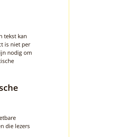
n tekst kan 
 is niet per 
zijn nodig om 
tische 
sche 
etbare 
n die lezers 