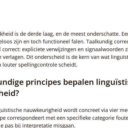
jkheid is de derde laag, en de meest onderschatte. Ee
oos zijn en toch functioneel falen. Taalkundig correct
el correct: expliciete verwijzingen en signaalwoorden 
te verlagen. Dit onderscheid is de kern van wat linguïs
louter spellingcontrole scheidt.
ndige principes bepalen linguïsti
heid?
nguïstische nauwkeurigheid wordt concreet via vier me
cipe correspondeert met een specifieke categorie foute
ie pas bij interpretatie misgaan.