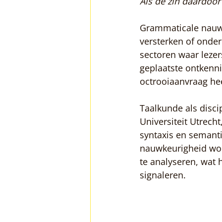
Als de zin daardoor 
Grammaticale nauwk
versterken of onder
sectoren waar lezer
geplaatste ontkenni
octrooiaanvraag hee
Taalkunde als disci
Universiteit Utrecht
syntaxis en semant
nauwkeurigheid wor
te analyseren, wat h
signaleren.