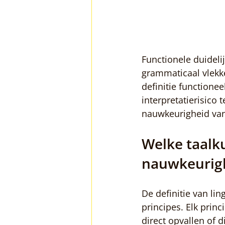
Functionele duideli
grammaticaal vlekkel
definitie functione
interpretatierisico 
nauwkeurigheid van 
Welke taalku
nauwkeurig
De definitie van li
principes. Elk prin
direct opvallen of d