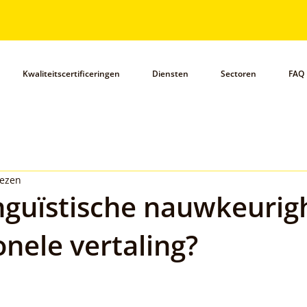
Kwaliteitscertificeringen
Diensten
Sectoren
FAQ
lezen
inguïstische nauwkeurig
onele vertaling?