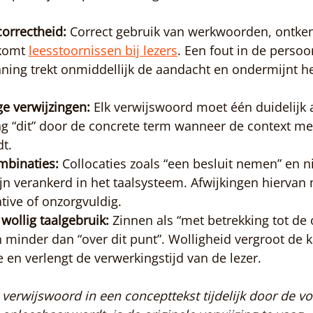
orrectheid:
 Correct gebruik van werkwoorden, ontke
komt 
leesstoornissen bij lezers
. Een fout in de perso
ning trekt onmiddellijk de aandacht en ondermijnt h
e verwijzingen:
 Elk verwijswoord moet één duidelijk 
g “dit” door de concrete term wanneer de context me
t.
mbinaties:
 Collocaties zoals “een besluit nemen” en ni
ijn verankerd in het taalsysteem. Afwijkingen hiervan
ative of onzorgvuldig.
wollig taalgebruik:
 Zinnen als “met betrekking tot de
 minder dan “over dit punt”. Wolligheid vergroot de 
e en verlengt de verwerkingstijd van de lezer.
 verwijswoord in een concepttekst tijdelijk door de vo