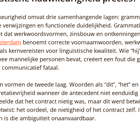
keurigheid omvat drie samenhangende lagen: gramma
e verwijzingen en functionele duidelijkheid. Grammati
nt dat werkwoordsvormen, zinsbouw en ontkenningen
msterdam
 benoemt correcte voornaamwoorden, werk
s kernvereisten voor linguïstische kwaliteit. Wie “hij” 
twee mannelijke personen bevat, creëert een fout die
 communicatief fataal.
n vormen de tweede laag. Woorden als “dit”, “het” en “
etatievrijheid wanneer de antecedent niet eenduidig is
elde dat het contract nietig was, maar dit werd betwi
wist: het oordeel, de nietigheid of het contract zelf. I
n is die ambiguïteit onaanvaardbaar.