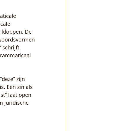
ticale 
cale 
 kloppen. De 
woordsvormen 
schrijft 
 grammaticaal 
deze” zijn 
. Een zin als 
st” laat open 
n juridische 