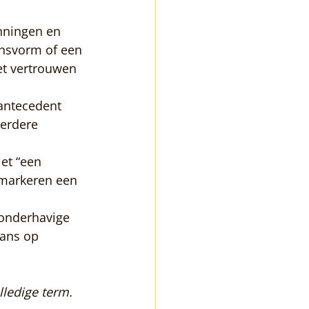
nningen en 
onsvorm of een 
et vertrouwen 
antecedent 
erdere 
et “een 
 markeren een 
 onderhavige 
kans op 
lledige term. 