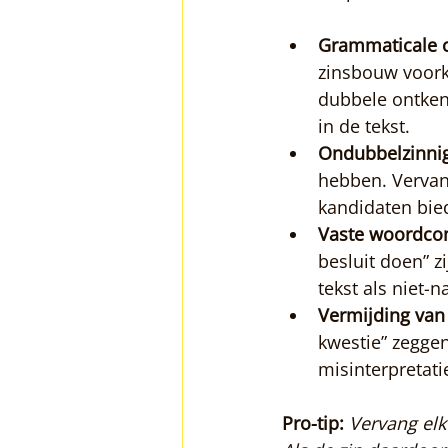
Grammaticale c
zinsbouw voor
dubbele ontken
in de tekst.
Ondubbelzinnig
hebben. Vervan
kandidaten bied
Vaste woordco
besluit doen” z
tekst als niet-n
Vermijding van 
kwestie” zeggen
misinterpretati
Pro-tip:
Vervang elk