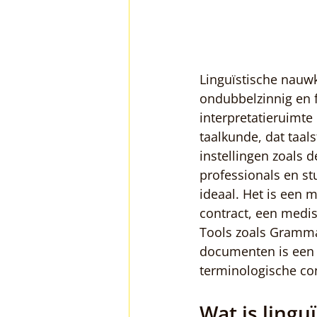
Linguïstische nauwk
ondubbelzinnig en f
interpretatieruimte
taalkunde, dat taal
instellingen zoals 
professionals en st
ideaal. Het is een 
contract, een medis
Tools zoals Gramma
documenten is een
terminologische con
Wat is lingu