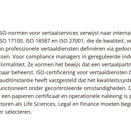
ISO-normen voor vertaalservices verwijst naar interna
SO 17100, ISO 18587 en ISO 27001, die de kwaliteit, ve
n professionele vertaaldiensten definiëren via gedo
ssen. Voor compliance managers in gereguleerde indus
rmaliteit. Ze vormen het bewijs dat een vertaalpartne
ar beheerst. ISO-certificering voor vertaaldiensten 
auditinstantie heeft vastgesteld dat het kwaliteitssys
functioneert onder gecontroleerde omstandigheden. D
een papieren certificaat en operationele naleving is 
ctoren als Life Sciences, Legal en Finance moeten beg
er selecteren.