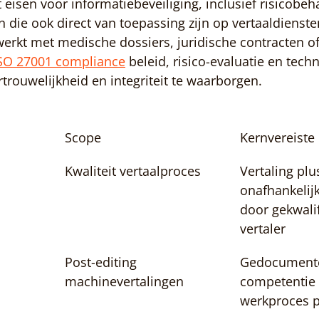
t eisen voor informatiebeveiliging, inclusief risicobe
die ook direct van toepassing zijn op vertaaldienst
erkt met medische dossiers, juridische contracten of 
SO 27001 compliance
 beleid, risico-evaluatie en tech
rouwelijkheid en integriteit te waarborgen.
Scope
Kernvereiste
Kwaliteit vertaalproces
Vertaling plu
onafhankelijk
door gekwali
vertaler
Post-editing 
Gedocument
machinevertalingen
competentie 
werkproces p