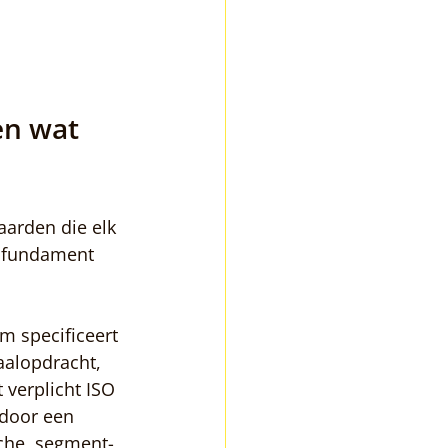
en wat 
arden die elk 
t fundament 
m specificeert 
aalopdracht, 
verplicht ISO 
 door een 
sche, segment-