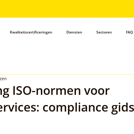
Kwaliteitscertificeringen
Diensten
Sectoren
FAQ
ezen
ng ISO-normen voor
ervices: compliance gid