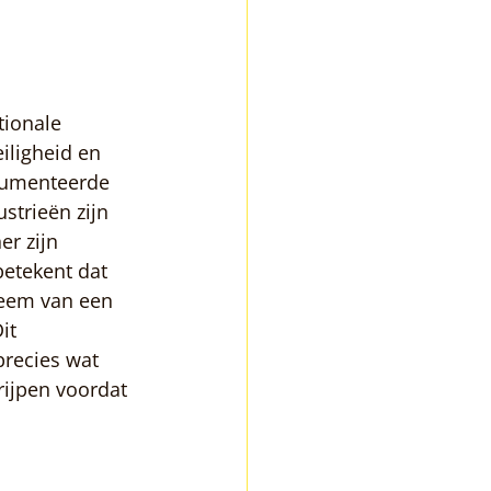
tionale 
iligheid en 
cumenteerde 
trieën zijn 
r zijn 
betekent dat 
teem van een 
it 
precies wat 
rijpen voordat 