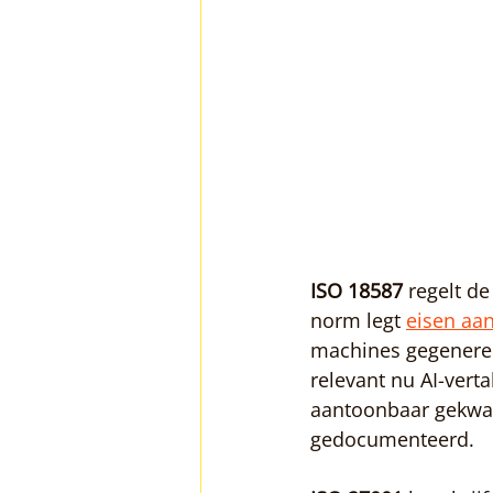
ISO 18587
 regelt d
norm legt 
eisen aa
machines gegenereer
relevant nu AI-vert
aantoonbaar gekwali
gedocumenteerd.