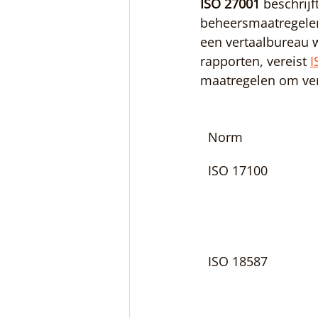
ISO 27001
 beschrijf
beheersmaatregelen 
een vertaalbureau w
rapporten, vereist 
I
maatregelen om vert
Norm
ISO 17100
ISO 18587