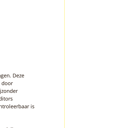
ngen. Deze 
 door 
jzonder 
itors 
troleerbaar is 