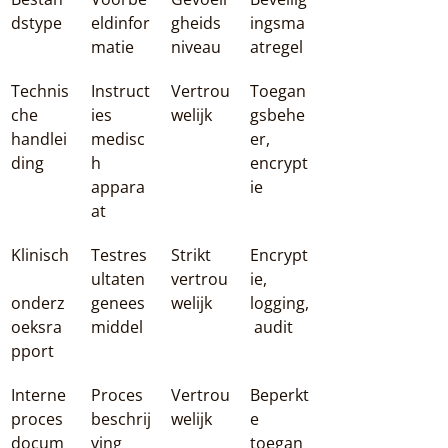
dstype
eldinfor
gheids
ingsma
matie
niveau
atregel
Technis
Instruct
Vertrou
Toegan
che 
ies 
welijk
gsbehe
handlei
medisc
er, 
ding
h 
encrypt
appara
ie
at
Klinisch
Testres
Strikt 
Encrypt
ultaten 
vertrou
ie, 
onderz
genees
welijk
logging,
oeksra
middel
 audit
pport
Interne 
Proces
Vertrou
Beperkt
proces
beschrij
welijk
e 
docum
ving 
toegan