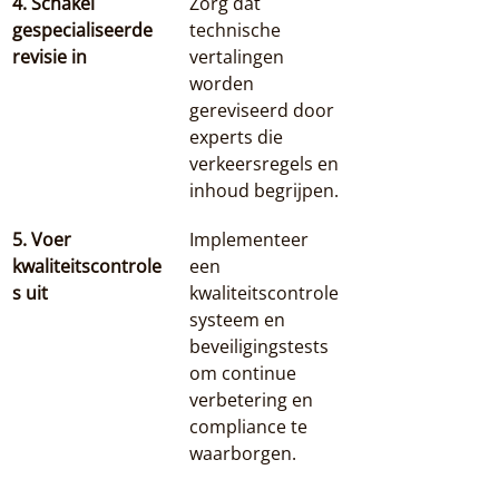
4. Schakel 
Zorg dat 
gespecialiseerde 
technische 
revisie in
vertalingen 
worden 
gereviseerd door 
experts die 
verkeersregels en 
inhoud begrijpen.
5. Voer 
Implementeer 
kwaliteitscontrole
een 
s uit
kwaliteitscontrole
systeem en 
beveiligingstests 
om continue 
verbetering en 
compliance te 
waarborgen.