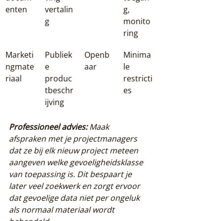
enten
vertalin
g, 
g
monito
ring
Marketi
Publiek
Openb
Minima
ngmate
e 
aar
le 
riaal
produc
restricti
tbeschr
es
ijving
Professioneel advies:
Maak 
afspraken met je projectmanagers 
dat ze bij elk nieuw project meteen 
aangeven welke gevoeligheidsklasse 
van toepassing is. Dit bespaart je 
later veel zoekwerk en zorgt ervoor 
dat gevoelige data niet per ongeluk 
als normaal materiaal wordt 