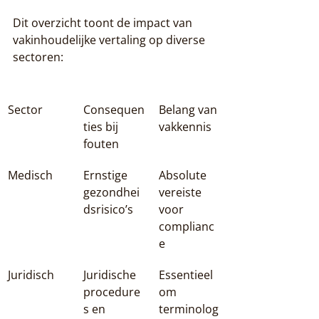
Dit overzicht toont de impact van 
vakinhoudelijke vertaling op diverse 
sectoren:
Sector
Consequen
Belang van 
ties bij 
vakkennis
fouten
Medisch
Ernstige 
Absolute 
gezondhei
vereiste 
dsrisico’s
voor 
complianc
e
Juridisch
Juridische 
Essentieel 
procedure
om 
s en 
terminolog