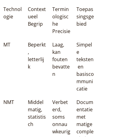
Technol
Context
Termin
Toepas
ogie
ueel 
ologisc
singsge
Begrip
he 
bied
Precisie
MT
Beperkt
Laag, 
Simpel
, 
kan 
e 
letterlij
fouten 
teksten
k
bevatte
 en 
n
basisco
mmuni
catie
NMT
Middel
Verbet
Docum
matig, 
erd, 
entatie 
statistis
soms 
met 
ch
onnau
matige 
wkeurig
comple