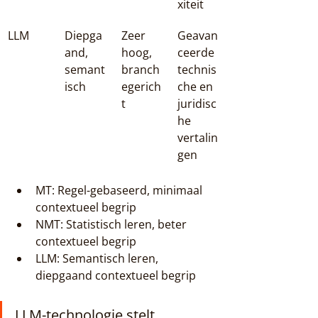
xiteit
LLM
Diepga
Zeer 
Geavan
and, 
hoog, 
ceerde 
semant
branch
technis
isch
egerich
che en 
t
juridisc
he 
vertalin
gen
MT: Regel-gebaseerd, minimaal 
contextueel begrip
NMT: Statistisch leren, beter 
contextueel begrip
LLM: Semantisch leren, 
diepgaand contextueel begrip
LLM-technologie stelt 