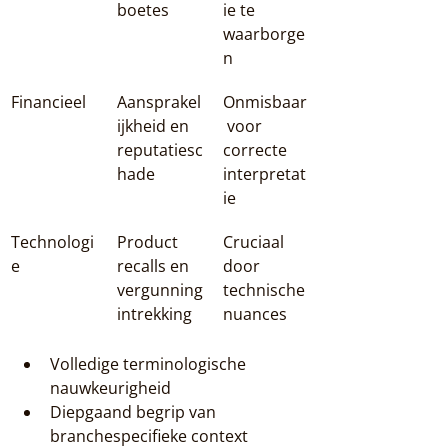
boetes
ie te 
waarborge
n
Financieel
Aansprakel
Onmisbaar
ijkheid en 
 voor 
reputatiesc
correcte 
hade
interpretat
ie
Technologi
Product 
Cruciaal 
e
recalls en 
door 
vergunning
technische 
intrekking
nuances
Volledige terminologische 
nauwkeurigheid
Diepgaand begrip van 
branchespecifieke context