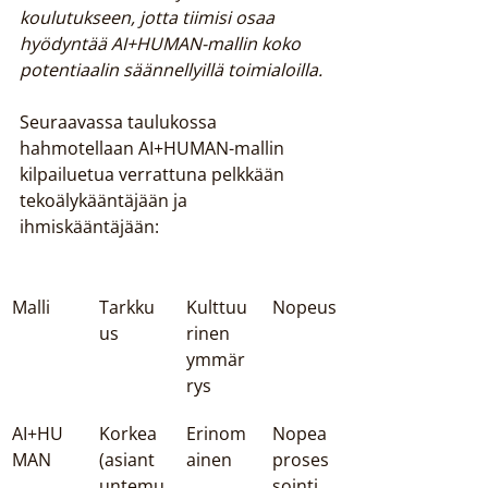
koulutukseen, jotta tiimisi osaa 
hyödyntää AI+HUMAN-mallin koko 
potentiaalin säännellyillä toimialoilla.
Seuraavassa taulukossa 
hahmotellaan AI+HUMAN-mallin 
kilpailuetua verrattuna pelkkään 
tekoälykääntäjään ja 
ihmiskääntäjään:
Malli
Tarkku
Kulttuu
Nopeus
us
rinen 
ymmär
rys
AI+HU
Korkea 
Erinom
Nopea 
MAN
(asiant
ainen
proses
untemu
sointi