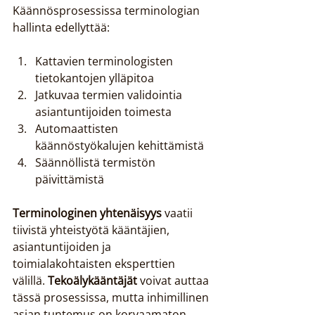
Käännösprosessissa terminologian 
hallinta edellyttää:
Kattavien terminologisten 
tietokantojen ylläpitoa
Jatkuvaa termien validointia 
asiantuntijoiden toimesta
Automaattisten 
käännöstyökalujen kehittämistä
Säännöllistä termistön 
päivittämistä
Terminologinen yhtenäisyys
 vaatii 
tiivistä yhteistyötä kääntäjien, 
asiantuntijoiden ja 
toimialakohtaisten eksperttien 
välillä. 
Tekoälykääntäjät
 voivat auttaa 
tässä prosessissa, mutta inhimillinen 
asian tuntemus on korvaamaton.