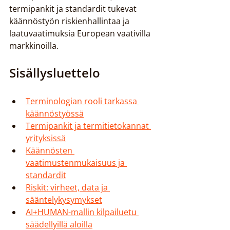
termipankit ja standardit tukevat 
käännöstyön riskienhallintaa ja 
laatuvaatimuksia European vaativilla 
markkinoilla.
Sisällysluettelo
Terminologian rooli tarkassa 
käännöstyössä
Termipankit ja termitietokannat 
yrityksissä
Käännösten 
vaatimustenmukaisuus ja 
standardit
Riskit: virheet, data ja 
sääntelykysymykset
AI+HUMAN-mallin kilpailuetu 
säädellyillä aloilla