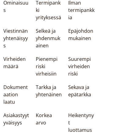
Ominaisuu
Termipank
Ilman 
s
ki 
termipankk
yrityksessä
ia
Viestinnän 
Selkeä ja 
Epäjohdon
yhtenäisyy
yhdenmuk
mukainen
s
ainen
Virheiden 
Pienempi 
Suurempi 
määrä
riski 
virheiden 
virheisiin
riski
Dokument
Tarkka ja 
Sekava ja 
aation 
yhtenäinen
epätarkka
laatu
Asiakastyyt
Korkea 
Heikentyny
yväisyys
arvo
t 
luottamus