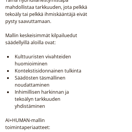
Tämä hybridilähestymistapa 
mahdollistaa tarkkuuden, jota pelkkä 
tekoäly tai pelkkä ihmiskääntäjä eivät 
pysty saavuttamaan.
Mallin keskeisimmät kilpailuedut 
säädellyillä aloilla ovat:
Kulttuuristen vivahteiden 
huomioiminen
Kontekstisidonnainen tulkinta
Säädösten täsmällinen 
noudattaminen
Inhimillisen harkinnan ja 
tekoälyn tarkkuuden 
yhdistäminen
AI+HUMAN-mallin 
toimintaperiaatteet: