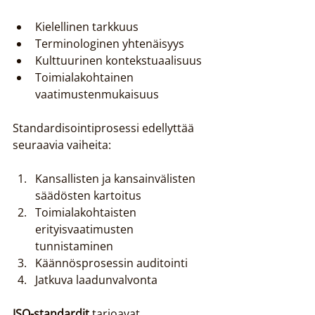
Kielellinen tarkkuus
Terminologinen yhtenäisyys
Kulttuurinen kontekstuaalisuus
Toimialakohtainen 
vaatimustenmukaisuus
Standardisointiprosessi edellyttää 
seuraavia vaiheita:
Kansallisten ja kansainvälisten 
säädösten kartoitus
Toimialakohtaisten 
erityisvaatimusten 
tunnistaminen
Käännösprosessin auditointi
Jatkuva laadunvalvonta
ISO-standardit
 tarjoavat 