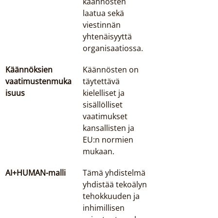
käännösten 
laatua sekä 
viestinnän 
yhtenäisyyttä 
organisaatiossa.
Käännöksien 
Käännösten on 
vaatimustenmuka
täytettävä 
isuus
kielelliset ja 
sisällölliset 
vaatimukset 
kansallisten ja 
EU:n normien 
mukaan.
AI+HUMAN-malli
Tämä yhdistelmä 
yhdistää tekoälyn 
tehokkuuden ja 
inhimillisen 