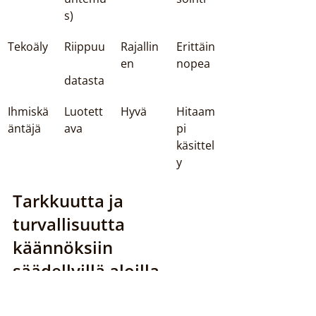
s)
Tekoäly
Riippuu
Rajallin
Erittäin 
en
nopea
datasta
Ihmiskä
Luotett
Hyvä
Hitaam
äntäjä
ava
pi 
käsittel
y
Tarkkuutta ja 
turvallisuutta 
käännöksiin 
säädellyillä aloilla
Artikkelissa korostetaan, miten 