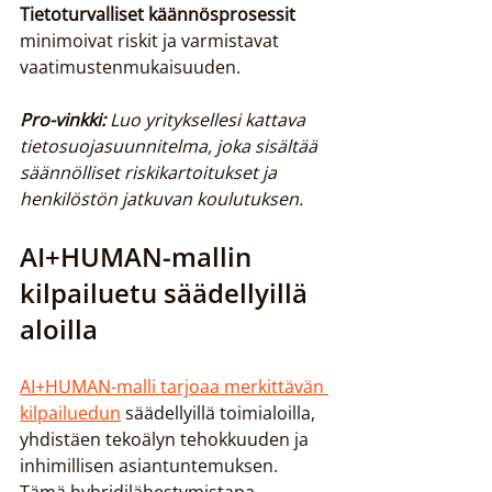
Tietoturvalliset käännösprosessit
minimoivat riskit ja varmistavat 
vaatimustenmukaisuuden.
Pro-vinkki:
Luo yrityksellesi kattava 
tietosuojasuunnitelma, joka sisältää 
säännölliset riskikartoitukset ja 
henkilöstön jatkuvan koulutuksen.
AI+HUMAN-mallin 
kilpailuetu säädellyillä 
aloilla
AI+HUMAN-malli tarjoaa merkittävän 
kilpailuedun
 säädellyillä toimialoilla, 
yhdistäen tekoälyn tehokkuuden ja 
inhimillisen asiantuntemuksen. 