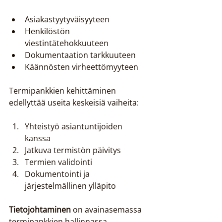
Asiakastyytyväisyyteen
Henkilöstön 
viestintätehokkuuteen
Dokumentaation tarkkuuteen
Käännösten virheettömyyteen
Termipankkien kehittäminen 
edellyttää useita keskeisiä vaiheita:
Yhteistyö asiantuntijoiden 
kanssa
Jatkuva termistön päivitys
Termien validointi
Dokumentointi ja 
järjestelmällinen ylläpito
Tietojohtaminen
 on avainasemassa 
termipankkien hallinnassa. 