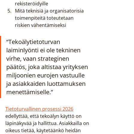
rekisteröidyille
Mitä teknisiä ja organisatorisia 
toimenpiteitä toteutetaan 
riskien vähentämiseksi
“Tekoälytietoturvan 
laiminlyönti ei ole tekninen 
virhe, vaan strateginen 
päätös, joka altistaa yrityksen 
miljoonien eurojen vastuulle 
ja asiakkaiden luottamuksen 
menettämiselle.”
Tietoturvallinen prosessi 2026
edellyttää, että tekoälyn käyttö on 
läpinäkyvää ja hallittua. Asiakkailla on 
oikeus tietää, käytetäänkö heidän 