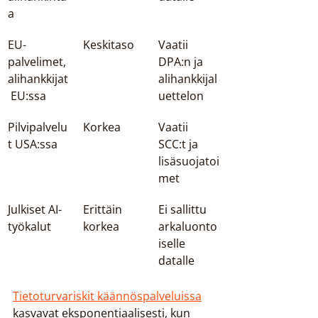
a
EU-
Keskitaso
Vaatii 
palvelimet, 
DPA:n ja 
alihankkijat
alihankkijal
 EU:ssa
uettelon
Pilvipalvelu
Korkea
Vaatii 
t USA:ssa
SCC:t ja 
lisäsuojatoi
met
Julkiset AI-
Erittäin 
Ei sallittu 
työkalut
korkea
arkaluonto
iselle 
datalle
Tietoturvariskit käännöspalveluissa
kasvavat eksponentiaalisesti, kun 