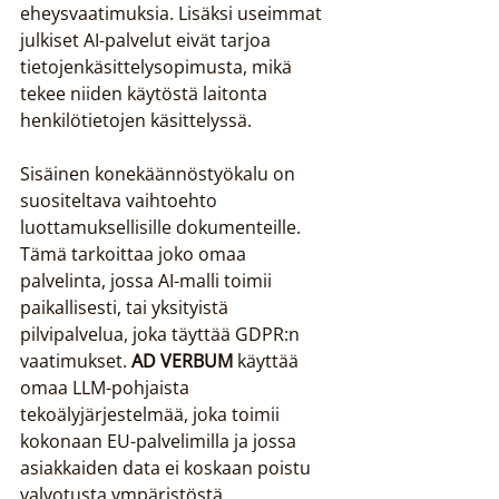
eheysvaatimuksia. Lisäksi useimmat 
julkiset AI-palvelut eivät tarjoa 
tietojenkäsittelysopimusta, mikä 
tekee niiden käytöstä laitonta 
henkilötietojen käsittelyssä.
Sisäinen konekäännöstyökalu on 
suositeltava vaihtoehto 
luottamuksellisille dokumenteille. 
Tämä tarkoittaa joko omaa 
palvelinta, jossa AI-malli toimii 
paikallisesti, tai yksityistä 
pilvipalvelua, joka täyttää GDPR:n 
vaatimukset. 
AD VERBUM
 käyttää 
omaa LLM-pohjaista 
tekoälyjärjestelmää, joka toimii 
kokonaan EU-palvelimilla ja jossa 
asiakkaiden data ei koskaan poistu 
valvotusta ympäristöstä.