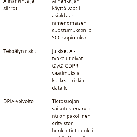
Alihankinta ja 
Alihankkijan 
siirrot
käyttö vaatii 
asiakkaan 
nimenomaisen 
suostumuksen ja 
SCC-sopimukset.
Tekoälyn riskit
Julkiset AI-
työkalut eivät 
täytä GDPR-
vaatimuksia 
korkean riskin 
datalle.
DPIA-velvoite
Tietosuojan 
vaikutustenarvioi
nti on pakollinen 
erityisten 
henkilötietoluokki