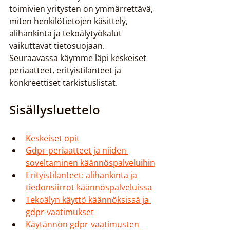
toimivien yritysten on ymmärrettävä, 
miten henkilötietojen käsittely, 
alihankinta ja tekoälytyökalut 
vaikuttavat tietosuojaan. 
Seuraavassa käymme läpi keskeiset 
periaatteet, erityistilanteet ja 
konkreettiset tarkistuslistat.
Sisällysluettelo
Keskeiset opit
Gdpr-periaatteet ja niiden 
soveltaminen käännöspalveluihin
Erityistilanteet: alihankinta ja 
tiedonsiirrot käännöspalveluissa
Tekoälyn käyttö käännöksissä ja 
gdpr-vaatimukset
Käytännön gdpr-vaatimusten 