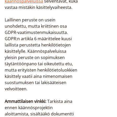
käännöspalveluissa
 selventävät, kuka 
vastaa mistäkin käsittelyvaiheesta.
Laillinen peruste on usein 
unohdettu, mutta kriittinen osa 
GDPR-vaatimustenmukaisuutta. 
GDPR:n artikla 6 määrittelee kuusi 
laillista perustetta henkilötietojen 
käsittelylle. Käännöspalveluissa 
yleisin peruste on sopimuksen 
täytäntöönpano tai oikeutettu etu, 
mutta erityisten henkilötietoluokkien 
käsittely vaatii aina nimenomaisen 
suostumuksen tai lakisääteisen 
velvoitteen.
Ammattilaisen vinkki:
 Tarkista aina 
ennen käännösprojektin 
aloittamista, sisältääkö dokumentti 