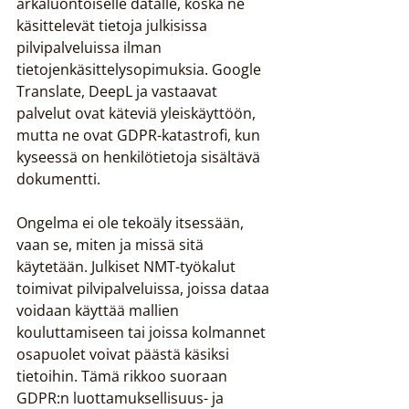
arkaluontoiselle datalle, koska ne 
käsittelevät tietoja julkisissa 
pilvipalveluissa ilman 
tietojenkäsittelysopimuksia. Google 
Translate, DeepL ja vastaavat 
palvelut ovat käteviä yleiskäyttöön, 
mutta ne ovat GDPR-katastrofi, kun 
kyseessä on henkilötietoja sisältävä 
dokumentti.
Ongelma ei ole tekoäly itsessään, 
vaan se, miten ja missä sitä 
käytetään. Julkiset NMT-työkalut 
toimivat pilvipalveluissa, joissa dataa 
voidaan käyttää mallien 
kouluttamiseen tai joissa kolmannet 
osapuolet voivat päästä käsiksi 
tietoihin. Tämä rikkoo suoraan 
GDPR:n luottamuksellisuus- ja 