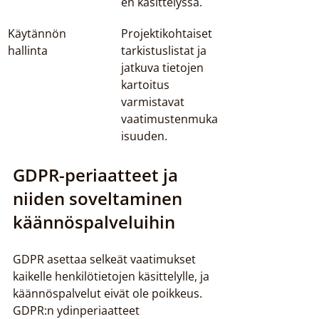
en käsittelyssä.
Käytännön 
Projektikohtaiset 
hallinta
tarkistuslistat ja 
jatkuva tietojen 
kartoitus 
varmistavat 
vaatimustenmuka
isuuden.
GDPR-periaatteet ja 
niiden soveltaminen 
käännöspalveluihin
GDPR asettaa selkeät vaatimukset 
kaikelle henkilötietojen käsittelylle, ja 
käännöspalvelut eivät ole poikkeus. 
GDPR:n ydinperiaatteet 