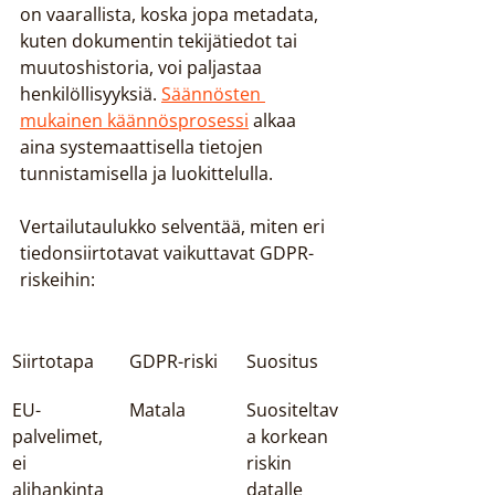
on vaarallista, koska jopa metadata, 
kuten dokumentin tekijätiedot tai 
muutoshistoria, voi paljastaa 
henkilöllisyyksiä. 
Säännösten 
mukainen käännösprosessi
 alkaa 
aina systemaattisella tietojen 
tunnistamisella ja luokittelulla.
Vertailutaulukko selventää, miten eri 
tiedonsiirtotavat vaikuttavat GDPR-
riskeihin:
Siirtotapa
GDPR-riski
Suositus
EU-
Matala
Suositeltav
palvelimet, 
a korkean 
ei 
riskin 
alihankinta
datalle