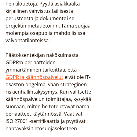
henkilötietoja. Pyydä asiakkaalta 
kirjallinen vahvistus laillisesta 
perusteesta ja dokumentoi se 
projektin metatietoihin. Tämä suojaa 
molempia osapuolia mahdollisissa 
valvontatilanteissa.
Päätöksentekijän näkökulmasta 
GDPR:n periaatteiden 
ymmärtäminen tarkoittaa, että 
GDPR ja käännöspalvelut
 eivät ole IT-
osaston ongelma, vaan strateginen 
riskienhallintakysymys. Kun valitsette 
käännöspalvelun toimittajaa, kysykää 
suoraan, miten he toteuttavat nämä 
periaatteet käytännössä. Vaativat 
ISO 27001 -sertifikaattia ja pyytävät 
nähtäväksi tietosuojaselosteen.