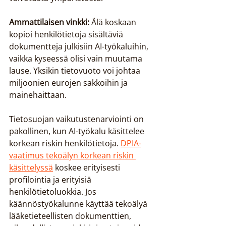
Ammattilaisen vinkki:
 Älä koskaan 
kopioi henkilötietoja sisältäviä 
dokumentteja julkisiin AI-työkaluihin, 
vaikka kyseessä olisi vain muutama 
lause. Yksikin tietovuoto voi johtaa 
miljoonien eurojen sakkoihin ja 
mainehaittaan.
Tietosuojan vaikutustenarviointi on 
pakollinen, kun AI-työkalu käsittelee 
korkean riskin henkilötietoja. 
DPIA-
vaatimus tekoälyn korkean riskin 
käsittelyssä
 koskee erityisesti 
profilointia ja erityisiä 
henkilötietoluokkia. Jos 
käännöstyökalunne käyttää tekoälyä 
lääketieteellisten dokumenttien, 