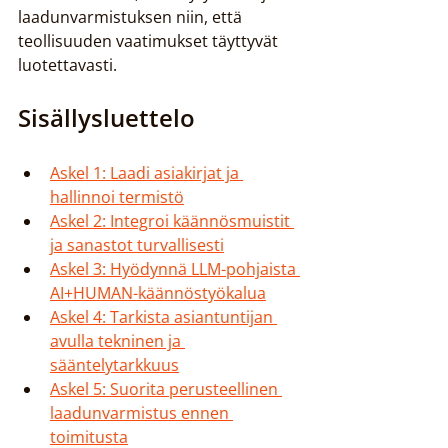
laadunvarmistuksen niin, että 
teollisuuden vaatimukset täyttyvät 
luotettavasti.
Sisällysluettelo
Askel 1: Laadi asiakirjat ja 
hallinnoi termistö
Askel 2: Integroi käännösmuistit 
ja sanastot turvallisesti
Askel 3: Hyödynnä LLM-pohjaista 
AI+HUMAN-käännöstyökalua
Askel 4: Tarkista asiantuntijan 
avulla tekninen ja 
sääntelytarkkuus
Askel 5: Suorita perusteellinen 
laadunvarmistus ennen 
toimitusta