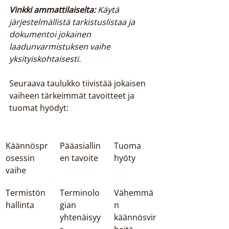
Vinkki ammattilaiselta:
Käytä 
järjestelmällistä tarkistuslistaa ja 
dokumentoi jokainen 
laadunvarmistuksen vaihe 
yksityiskohtaisesti.
Seuraava taulukko tiivistää jokaisen 
vaiheen tärkeimmät tavoitteet ja 
tuomat hyödyt:
Käännöspr
Pääasiallin
Tuoma 
osessin 
en tavoite
hyöty
vaihe
Termistön 
Terminolo
Vähemmä
hallinta
gian 
n 
yhtenäisyy
käännösvir