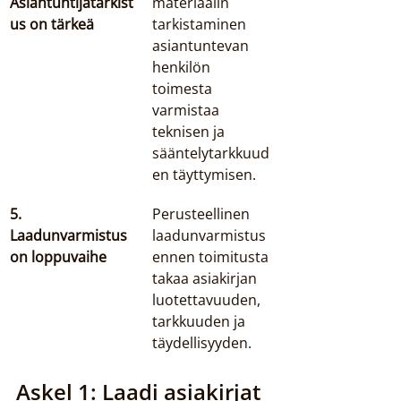
Asiantuntijatarkist
materiaalin 
us on tärkeä
tarkistaminen 
asiantuntevan 
henkilön 
toimesta 
varmistaa 
teknisen ja 
sääntelytarkkuud
en täyttymisen.
5. 
Perusteellinen 
Laadunvarmistus 
laadunvarmistus 
on loppuvaihe
ennen toimitusta 
takaa asiakirjan 
luotettavuuden, 
tarkkuuden ja 
täydellisyyden.
Askel 1: Laadi asiakirjat 