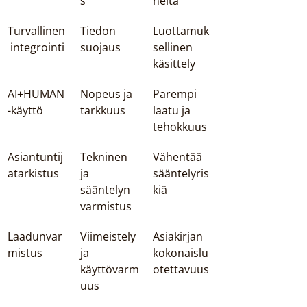
s
heitä
Turvallinen
Tiedon 
Luottamuk
 integrointi
suojaus
sellinen 
käsittely
AI+HUMAN
Nopeus ja 
Parempi 
-käyttö
tarkkuus
laatu ja 
tehokkuus
Asiantuntij
Tekninen 
Vähentää 
atarkistus
ja 
sääntelyris
sääntelyn 
kiä
varmistus
Laadunvar
Viimeistely 
Asiakirjan 
mistus
ja 
kokonaislu
käyttövarm
otettavuus
uus