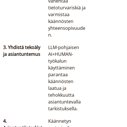
vähentää 
tietoturvariskiä ja 
varmistaa 
käännösten 
yhteensopivuude
n.
3. Yhdistä tekoäly 
LLM-pohjaisen 
ja asiantuntemus
AI+HUMAN-
työkalun 
käyttäminen 
parantaa 
käännösten 
laatua ja 
tehokkuutta 
asiantuntevalla 
tarkistuksella.
4. 
Käännetyn 