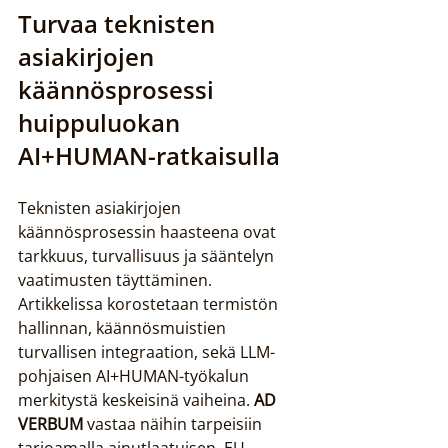
Turvaa teknisten 
asiakirjojen 
käännösprosessi 
huippuluokan 
AI+HUMAN-ratkaisulla
Teknisten asiakirjojen 
käännösprosessin haasteena ovat 
tarkkuus, turvallisuus ja sääntelyn 
vaatimusten täyttäminen. 
Artikkelissa korostetaan termistön 
hallinnan, käännösmuistien 
turvallisen integraation, sekä LLM-
pohjaisen AI+HUMAN-työkalun 
merkitystä keskeisinä vaiheina. 
AD 
VERBUM
 vastaa näihin tarpeisiin 