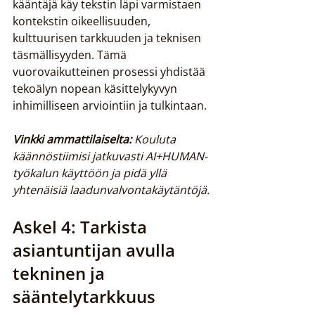
kääntäjä käy tekstin läpi varmistaen 
kontekstin oikeellisuuden, 
kulttuurisen tarkkuuden ja teknisen 
täsmällisyyden. Tämä 
vuorovaikutteinen prosessi yhdistää 
tekoälyn nopean käsittelykyvyn 
inhimilliseen arviointiin ja tulkintaan.
Vinkki ammattilaiselta:
Kouluta 
käännöstiimisi jatkuvasti AI+HUMAN-
työkalun käyttöön ja pidä yllä 
yhtenäisiä laadunvalvontakäytäntöjä.
Askel 4: Tarkista 
asiantuntijan avulla 
tekninen ja 
sääntelytarkkuus