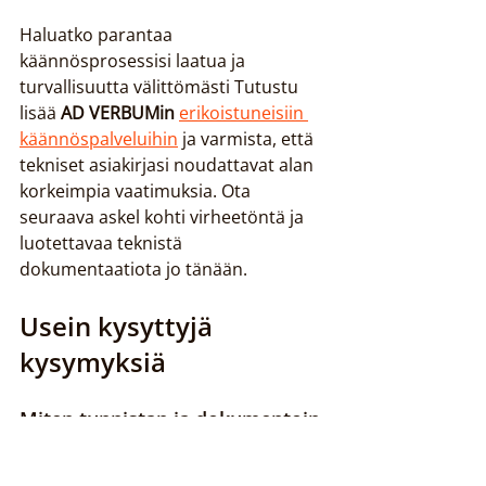
Haluatko parantaa 
käännösprosessisi laatua ja 
turvallisuutta välittömästi Tutustu 
lisää 
AD VERBUMin
erikoistuneisiin 
käännöspalveluihin
 ja varmista, että 
tekniset asiakirjasi noudattavat alan 
korkeimpia vaatimuksia. Ota 
seuraava askel kohti virheetöntä ja 
luotettavaa teknistä 
dokumentaatiota jo tänään.
Usein kysyttyjä 
kysymyksiä
Miten tunnistan ja dokumentoin 
keskeiset tekniset termit 
asiakirjakäännösprosessissa?