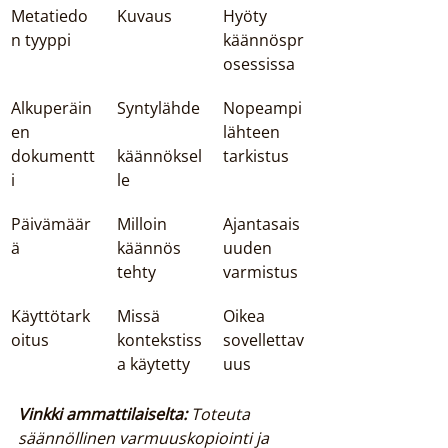
Metatiedo
Kuvaus
Hyöty 
n tyyppi
käännöspr
osessissa
Alkuperäin
Syntylähde
Nopeampi 
en 
lähteen 
dokumentt
käännöksel
tarkistus
i
le
Päivämäär
Milloin 
Ajantasais
ä
käännös 
uuden 
tehty
varmistus
Käyttötark
Missä 
Oikea 
oitus
kontekstiss
sovellettav
a käytetty
uus
Vinkki ammattilaiselta:
Toteuta 
säännöllinen varmuuskopiointi ja 