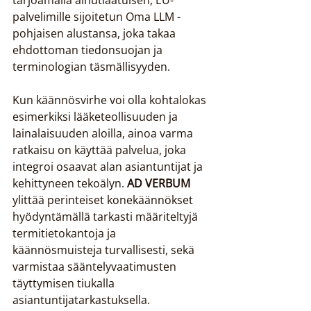
tarjoamalla ainutlaatuisen, EU-
palvelimille sijoitetun Oma LLM -
pohjaisen alustansa, joka takaa 
ehdottoman tiedonsuojan ja 
terminologian täsmällisyyden.
Kun käännösvirhe voi olla kohtalokas 
esimerkiksi lääketeollisuuden ja 
lainalaisuuden aloilla, ainoa varma 
ratkaisu on käyttää palvelua, joka 
integroi osaavat alan asiantuntijat ja 
kehittyneen tekoälyn. 
AD VERBUM
ylittää perinteiset konekäännökset 
hyödyntämällä tarkasti määriteltyjä 
termitietokantoja ja 
käännösmuisteja turvallisesti, sekä 
varmistaa sääntelyvaatimusten 
täyttymisen tiukalla 
asiantuntijatarkastuksella.