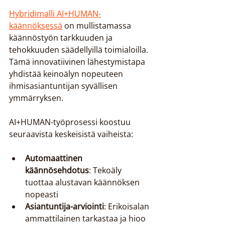
Hybridimalli AI+HUMAN-
käännöksessä
 on mullistamassa 
käännöstyön tarkkuuden ja 
tehokkuuden säädellyillä toimialoilla. 
Tämä innovatiivinen lähestymistapa 
yhdistää keinoälyn nopeuteen 
ihmisasiantuntijan syvällisen 
ymmärryksen.
AI+HUMAN-työprosessi koostuu 
seuraavista keskeisistä vaiheista:
Automaattinen 
käännösehdotus
: Tekoäly 
tuottaa alustavan käännöksen 
nopeasti
Asiantuntija-arviointi
: Erikoisalan 
ammattilainen tarkastaa ja hioo 