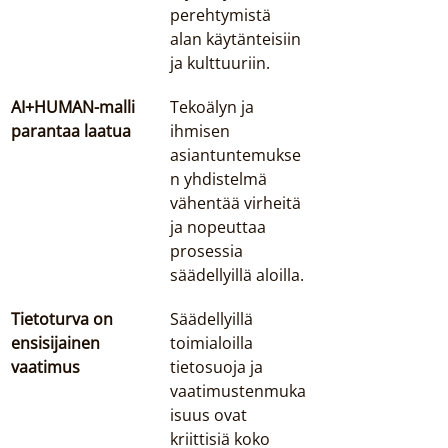
perehtymistä 
alan käytänteisiin 
ja kulttuuriin.
AI+HUMAN-malli 
Tekoälyn ja 
parantaa laatua
ihmisen 
asiantuntemukse
n yhdistelmä 
vähentää virheitä 
ja nopeuttaa 
prosessia 
säädellyillä aloilla.
Tietoturva on 
Säädellyillä 
ensisijainen 
toimialoilla 
vaatimus
tietosuoja ja 
vaatimustenmuka
isuus ovat 
kriittisiä koko 