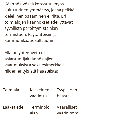
Käännöstyössä korostuu myös 
kulttuurinen ymmärrys, jossa pelkkä 
kielellinen osaaminen ei riitä. Eri 
toimialojen käännökset edellyttävät 
syvällistä perehtymistä alan 
termistöön, käytänteisiin ja 
kommunikaatiokulttuuriin.
Alla on yhteenveto eri 
asiantuntijakäännöslajien 
vaatimuksista sekä esimerkkejä 
niiden erityisistä haasteista:
Toimiala
Keskeinen 
Tyypillinen 
vaatimus
haaste
Lääketiede
Terminolo
Vaaralliset 
gian 
väärinymm