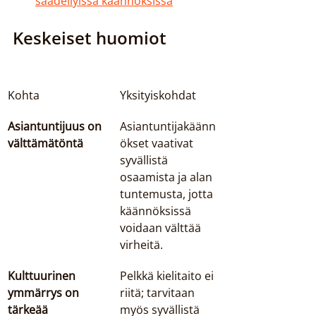
säädellyissä käännöksissä
Keskeiset huomiot
Kohta
Yksityiskohdat
Asiantuntijuus on 
Asiantuntijakäänn
välttämätöntä
ökset vaativat 
syvällistä 
osaamista ja alan 
tuntemusta, jotta 
käännöksissä 
voidaan välttää 
virheitä.
Kulttuurinen 
Pelkkä kielitaito ei 
ymmärrys on 
riitä; tarvitaan 
tärkeää
myös syvällistä 