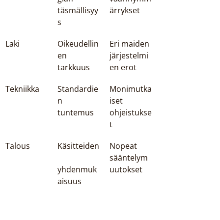
täsmällisyy
ärrykset
s
Laki
Oikeudellin
Eri maiden 
en 
järjestelmi
tarkkuus
en erot
Tekniikka
Standardie
Monimutka
n 
iset 
tuntemus
ohjeistukse
t
Talous
Käsitteiden
Nopeat 
sääntelym
yhdenmuk
uutokset
aisuus