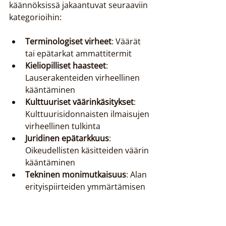
käännöksissä jakaantuvat seuraaviin 
kategorioihin:
Terminologiset virheet
: Väärät 
tai epätarkat ammattitermit
Kieliopilliset haasteet
: 
Lauserakenteiden virheellinen 
kääntäminen
Kulttuuriset väärinkäsitykset
: 
Kulttuurisidonnaisten ilmaisujen 
virheellinen tulkinta
Juridinen epätarkkuus
: 
Oikeudellisten käsitteiden väärin 
kääntäminen
Tekninen monimutkaisuus
: Alan 
erityispiirteiden ymmärtämisen 
puute
Juridisissa teksteissä virheet voivat 