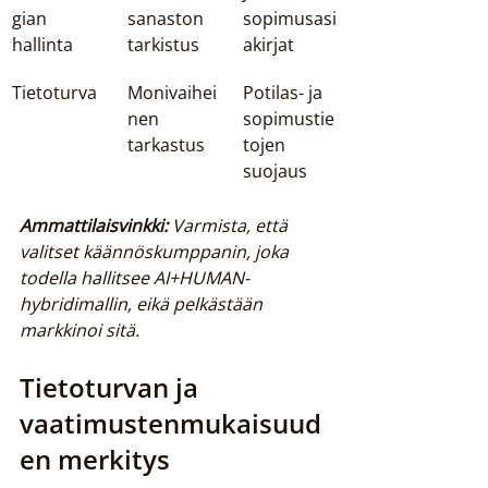
gian 
sanaston 
sopimusasi
hallinta
tarkistus
akirjat
Tietoturva
Monivaihei
Potilas- ja 
nen 
sopimustie
tarkastus
tojen 
suojaus
Ammattilaisvinkki:
Varmista, että 
valitset käännöskumppanin, joka 
todella hallitsee AI+HUMAN-
hybridimallin, eikä pelkästään 
markkinoi sitä.
Tietoturvan ja 
vaatimustenmukaisuud
en merkitys