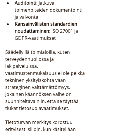
Auditointi
: Jatkuva 
toimenpiteiden dokumentointi 
ja valvonta
Kansainvälisten standardien 
noudattaminen
: ISO 27001 ja 
GDPR-vaatimukset
Säädellyillä toimialoilla, kuten 
terveydenhuollossa ja 
lakipalveluissa, 
vaatimustenmukaisuus ei ole pelkkä 
tekninen yksityiskohta vaan 
strateginen välttämättömyys. 
Jokainen käännöksen vaihe on 
suunniteltava niin, että se täyttää 
tiukat tietosuojavaatimukset.
Tietoturvan merkitys korostuu 
erityisesti silloin, kun käsitellään 