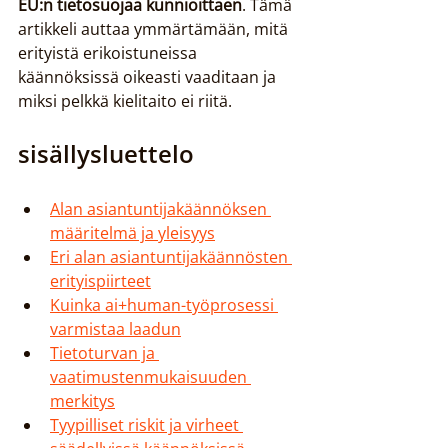
EU:n tietosuojaa kunnioittaen
. Tämä 
artikkeli auttaa ymmärtämään, mitä 
erityistä erikoistuneissa 
käännöksissä oikeasti vaaditaan ja 
miksi pelkkä kielitaito ei riitä.
sisällysluettelo
Alan asiantuntijakäännöksen 
määritelmä ja yleisyys
Eri alan asiantuntijakäännösten 
erityispiirteet
Kuinka ai+human-työprosessi 
varmistaa laadun
Tietoturvan ja 
vaatimustenmukaisuuden 
merkitys
Tyypilliset riskit ja virheet 