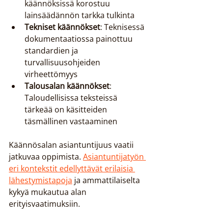
käännöksissä korostuu 
lainsäädännön tarkka tulkinta
Tekniset käännökset
: Teknisessä 
dokumentaatiossa painottuu 
standardien ja 
turvallisuusohjeiden 
virheettömyys
Talousalan käännökset
: 
Taloudellisissa teksteissä 
tärkeää on käsitteiden 
täsmällinen vastaaminen
Käännösalan asiantuntijuus vaatii 
jatkuvaa oppimista. 
Asiantuntijatyön 
eri kontekstit edellyttävät erilaisia 
lähestymistapoja
 ja ammattilaiselta 
kykyä mukautua alan 
erityisvaatimuksiin.