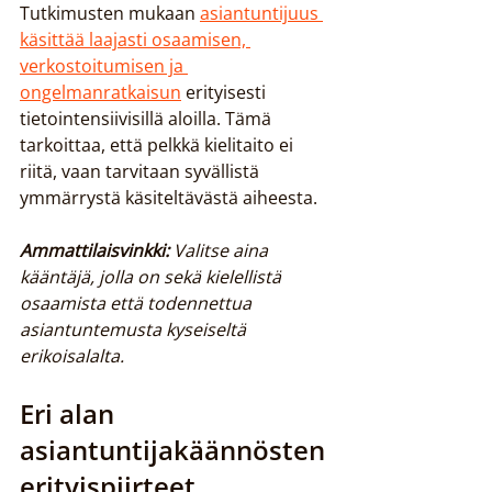
Tutkimusten mukaan 
asiantuntijuus 
käsittää laajasti osaamisen, 
verkostoitumisen ja 
ongelmanratkaisun
 erityisesti 
tietointensiivisillä aloilla. Tämä 
tarkoittaa, että pelkkä kielitaito ei 
riitä, vaan tarvitaan syvällistä 
ymmärrystä käsiteltävästä aiheesta.
Ammattilaisvinkki:
Valitse aina 
kääntäjä, jolla on sekä kielellistä 
osaamista että todennettua 
asiantuntemusta kyseiseltä 
erikoisalalta.
Eri alan 
asiantuntijakäännösten 
erityispiirteet