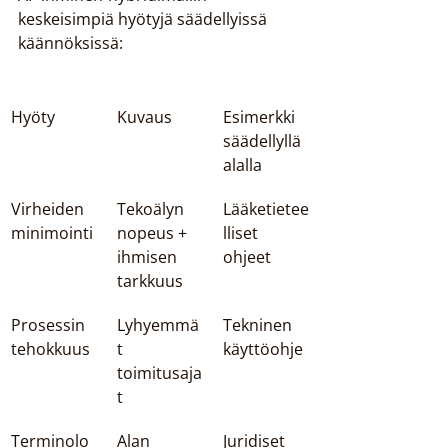
keskeisimpiä hyötyjä säädellyissä 
käännöksissä:
Hyöty
Kuvaus
Esimerkki 
säädellyllä 
alalla
Virheiden 
Tekoälyn 
Lääketietee
minimointi
nopeus + 
lliset 
ihmisen 
ohjeet
tarkkuus
Prosessin 
Lyhyemmä
Tekninen 
tehokkuus
t 
käyttöohje
toimitusaja
t
Terminolo
Alan 
Juridiset 