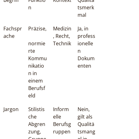
n
tsmerk
mal
Fachspr
Präzise,
Medizin
Ja, in 
ache
, Recht, 
profess
normie
Technik
ionelle
rte 
n 
Kommu
Dokum
nikatio
enten
n in 
einem 
Berufsf
eld
Jargon
Stilistis
Inform
Nein, 
che 
elle 
gilt als 
Abgren
Berufsg
Qualitä
zung, 
ruppen
tsmang
Gruppe
el in 