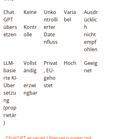
Chat
Keine
Unko
Varia
Ausdr
GPT 
ntrolli
bel
ücklic
übers
Kontr
erter 
h 
etzen
olle
Date
nicht 
nfluss
empf
ohlen
LLM-
Vollst
Privat
Hoch
Geeig
basie
ändig
, EU-
net
rte KI-
geho
Über
erzwi
stet
setzu
ngbar
ng 
(prop
rietär
)
ChatGPT erzeugt Übersetzungen mit 