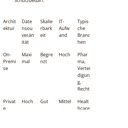
Schutzbedarf.
Archit
Date
Skalie
IT-
Typis
ektur
nsou
rbark
Aufw
che 
verän
eit
and
Branc
ität
hen
On-
Maxi
Begre
Hoch
Phar
Premi
mal
nzt
ma, 
se
Vertei
digun
g, 
Recht
Privat
Hoch
Gut
Mittel
Healt
e 
hcare
Cloud
, 
 (EU)
Finan