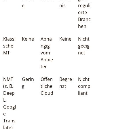
e
nis
reguli
erte 
Branc
hen
Klassi
Keine
Abhä
Keine
Nicht 
sche 
ngig 
geeig
MT
vom 
net
Anbie
ter
NMT 
Gerin
Öffen
Begre
Nicht 
(z. B. 
g
tliche 
nzt
comp
Deep
Cloud
liant
L, 
Googl
e 
Trans
late)