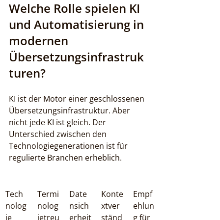
Welche Rolle spielen KI 
und Automatisierung in 
modernen 
Übersetzungsinfrastruk
turen?
KI ist der Motor einer geschlossenen 
Übersetzungsinfrastruktur. Aber 
nicht jede KI ist gleich. Der 
Unterschied zwischen den 
Technologiegenerationen ist für 
regulierte Branchen erheblich.
Tech
Termi
Date
Konte
Empf
nolog
nolog
nsich
xtver
ehlun
ie
ietreu
erheit
ständ
g für 