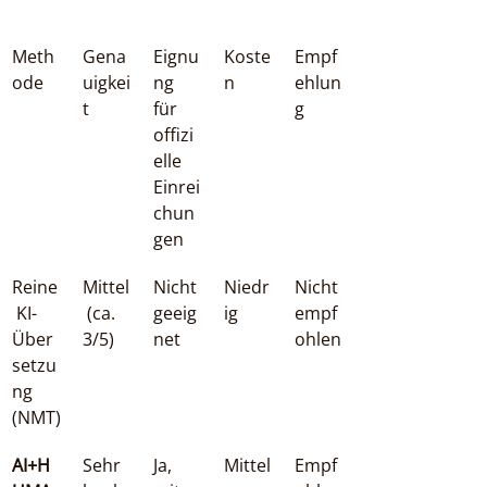
Meth
Gena
Eignu
Koste
Empf
ode
uigkei
ng 
n
ehlun
t
für 
g
offizi
elle 
Einrei
chun
gen
Reine
Mittel
Nicht 
Niedr
Nicht 
 KI-
 (ca. 
geeig
ig
empf
Über
3/5)
net
ohlen
setzu
ng 
(NMT)
AI+H
Sehr 
Ja, 
Mittel
Empf