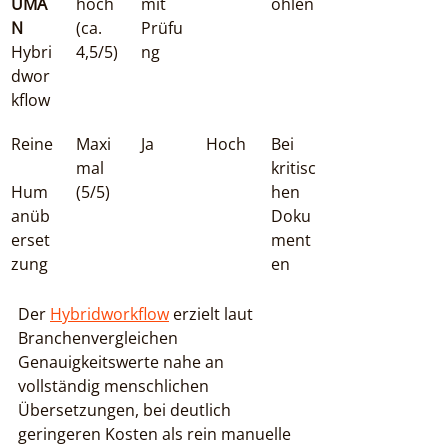
UMA
hoch 
mit 
ohlen
N
(ca. 
Prüfu
Hybri
4,5/5)
ng
dwor
kflow
Reine
Maxi
Ja
Hoch
Bei 
mal 
kritisc
Hum
(5/5)
hen 
anüb
Doku
erset
ment
zung
en
Der 
Hybridworkflow
 erzielt laut 
Branchenvergleichen 
Genauigkeitswerte nahe an 
vollständig menschlichen 
Übersetzungen, bei deutlich 
geringeren Kosten als rein manuelle 