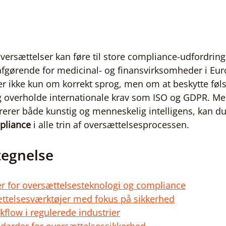
oversættelser kan føre til store compliance-udfordringe
 afgørende for medicinal- og finansvirksomheder i Eur
er ikke kun om korrekt sprog, men om at beskytte fø
g overholde internationale krav som ISO og GDPR. M
grerer både kunstig og menneskelig intelligens, kan d
mpliance
 i alle trin af oversættelsesprocessen.
tegnelse
r for oversættelsesteknologi og compliance
ættelsesværktøjer med fokus på sikkerhed
low i regulerede industrier