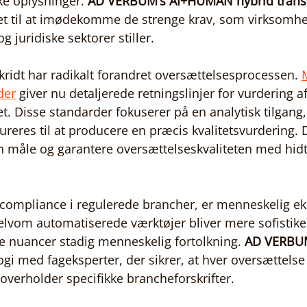
ske oplysninger. 
AD VERBUM’s
AI+HUMAN hybrid trans
et til at imødekomme de strenge krav, som virksomhe
g juridiske sektorer stiller.
ridt har radikalt forandret oversættelsesprocessen. 
der
 giver nu detaljerede retningslinjer for vurdering af
t. Disse standarder fokuserer på en analytisk tilgang, 
ureres til at producere en præcis kvalitetsvurdering. 
 måle og garantere oversættelseskvaliteten med hidti
compliance i regulerede brancher, er menneskelig ek
elvom automatiserede værktøjer bliver mere sofistike
 nuancer stadig menneskelig fortolkning. 
AD VERBU
gi med fageksperter, der sikrer, at hver oversættelse 
overholder specifikke brancheforskrifter.