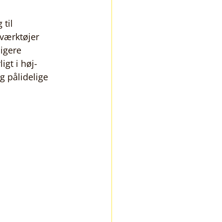
til 
værktøjer 
igere 
igt i høj-
g pålidelige 