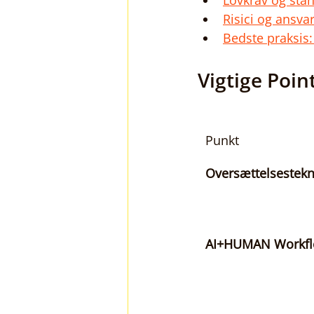
Lovkrav og sta
Risici og ansva
Bedste praksis:
Vigtige Poin
Punkt
Oversættelsestekn
AI+HUMAN Workf