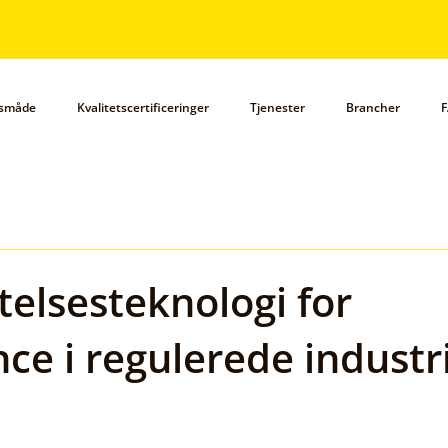
gsmåde
Kvalitetscertificeringer
Tjenester
Brancher
F
elsesteknologi for
ce i regulerede industr