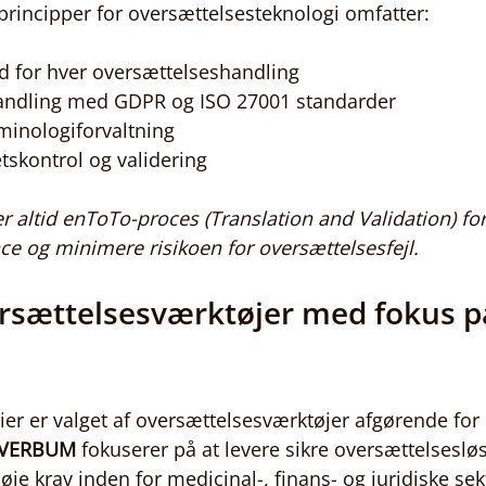
rincipper for oversættelsesteknologi omfatter:
d for hver oversættelseshandling
andling med GDPR og ISO 27001 standarder
minologiforvaltning
tskontrol og validering
 altid enToTo-proces (Translation and Validation) for 
e og minimere risikoen for oversættelsesfejl.
ersættelsesværktøjer med fokus p
rier er valget af oversættelsesværktøjer afgørende for
 VERBUM
 fokuserer på at levere sikre oversættelseslø
 krav inden for medicinal-, finans- og juridiske sek