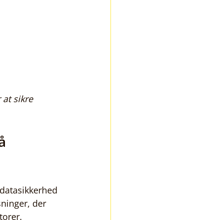
at sikre 
å 
 datasikkerhed 
sninger, der 
torer.