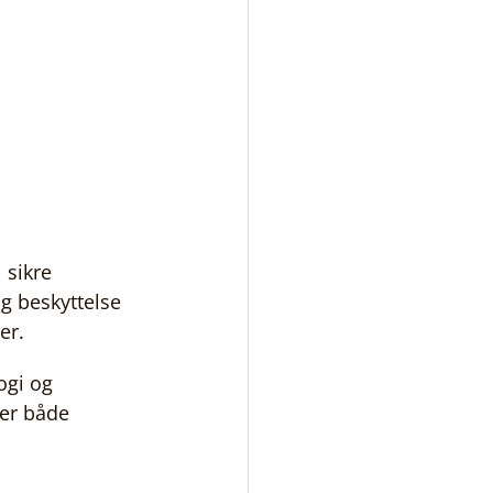
 sikre 
g beskyttelse 
er.
ogi og 
er både 