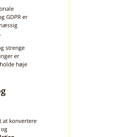
onale 
og GDPR er 
vmæssig 
.
og strenge 
inger er 
holde høje 
g 
 at konvertere 
 og 