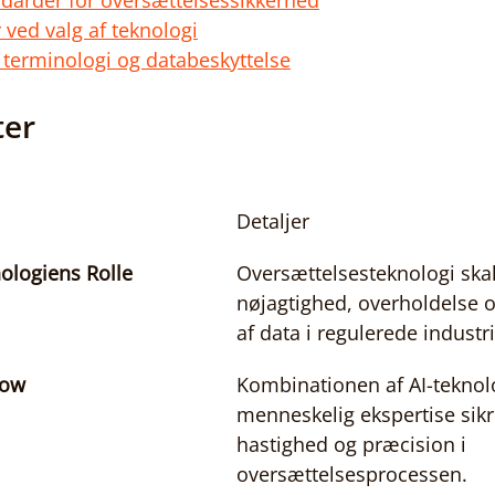
ndarder for oversættelsessikkerhed
r ved valg af teknologi
 terminologi og databeskyttelse
ter
Detaljer
ologiens Rolle
Oversættelsesteknologi skal
nøjagtighed, overholdelse o
af data i regulerede industri
low
Kombinationen af AI-teknol
menneskelig ekspertise sikr
hastighed og præcision i 
oversættelsesprocessen.