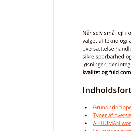
Når selv små fejl i 
valget af teknologi
oversættelse handl
sikre sporbarhed o
løsninger, der inte
kvalitet og fuld co
Indholdsfor
Grundprincippe
Typer af overs
AI+HUMAN workf