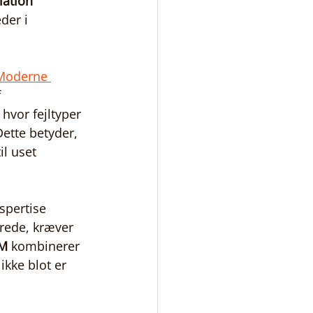
lation
der i 
Moderne 
 
hvor fejltyper 
Dette betyder, 
l uset 
spertise 
rede, kræver 
M
 kombinerer 
ikke blot er 