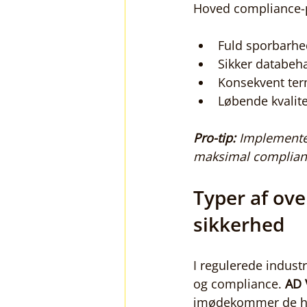
Hoved compliance-p
Fuld sporbarhe
Sikker databeh
Konsekvent ter
Løbende kvalite
Pro-tip:
Implementer
maksimal complianc
Typer af ov
sikkerhed
I regulerede indust
og compliance. 
AD
imødekommer de høje