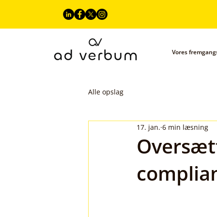
Vores fremgan
Alle opslag
17. jan.
6 min læsning
Oversætt
complian