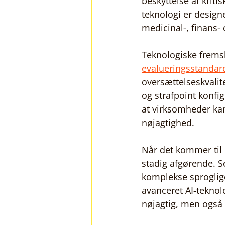
beskyttelse af kriti
teknologi er design
medicinal-, finans- o
Teknologiske fremsk
evalueringsstandar
oversættelseskvalite
og strafpoint konfig
at virksomheder kan
nøjagtighed.
Når det kommer til 
stadig afgørende. S
komplekse sproglige
avanceret AI-teknolo
nøjagtig, men også 