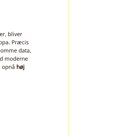
r, bliver 
opa. Præcis 
lsomme data, 
ed moderne 
u opnå 
høj 