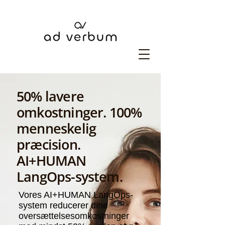
50% lavere
omkostninger. 100%
menneskelig
præcision.
AI+HUMAN
LangOps-system.
Vores AI+HUMAN LangOps-
system reducerer dine
oversættelsesomkostninger