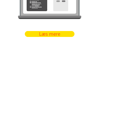
Læs mere
Ressourcer
Læs mere om vores AI +
menneske-
oversættelsesfremgangsmetode,
og find svar på ofte stillede
spørgsmål
Hvad er AI +