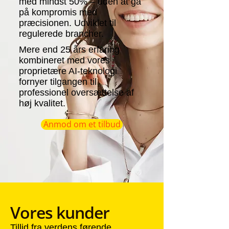
med mindst 50% – uden at gå
på kompromis med
præcisionen. Udviklet til
regulerede brancher.
Mere end 25 års erfaring
kombineret med vores
proprietære AI-teknologi
fornyer tilgangen til
professionel oversættelse af
høj kvalitet.
Anmod om et tilbud
Vores kunder
Tillid fra verdens førende