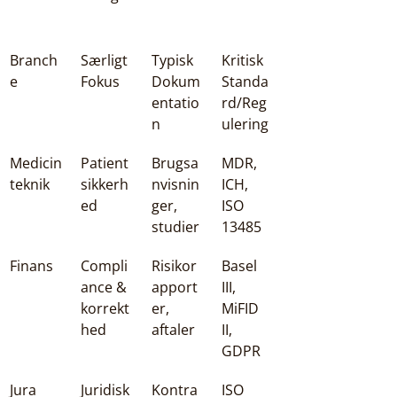
Branch
Særligt 
Typisk 
Kritisk 
e
Fokus
Dokum
Standa
entatio
rd/Reg
n
ulering
Medicin
Patient
Brugsa
MDR, 
teknik
sikkerh
nvisnin
ICH, 
ed
ger, 
ISO 
studier
13485
Finans
Compli
Risikor
Basel 
ance & 
apport
III, 
korrekt
er, 
MiFID 
hed
aftaler
II, 
GDPR
Jura
Juridisk 
Kontra
ISO 