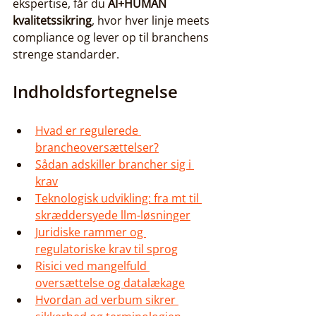
ekspertise, får du 
AI+HUMAN 
kvalitetssikring
, hvor hver linje meets 
compliance og lever op til branchens 
strenge standarder.
Indholdsfortegnelse
Hvad er regulerede 
brancheoversættelser?
Sådan adskiller brancher sig i 
krav
Teknologisk udvikling: fra mt til 
skræddersyede llm-løsninger
Juridiske rammer og 
regulatoriske krav til sprog
Risici ved mangelfuld 
oversættelse og datalækage
Hvordan ad verbum sikrer 