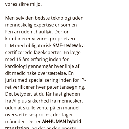
vores sikre miljø.
Men selv den bedste teknologi uden 
menneskelig expertise er som en 
Ferrari uden chauffør. Derfor 
kombinerer vi vores proprietære 
LLM med obligatorisk 
SME-review
 fra 
certificerede fageksperter. En læge 
med 15 års erfaring inden for 
kardiologi gennemgår hver linje af 
dit medicinske oversættelse. En 
jurist med specialisering inden for IP-
ret verificerer hver patentansøgning. 
Det betyder, at du får hastigheden 
fra AI plus sikkerhed fra mennesker, 
uden at skulle vente på en manuel 
oversættelsesproces, der tager 
måneder. Det er 
AI+HUMAN hybrid 
translation
, og det er den eneste 