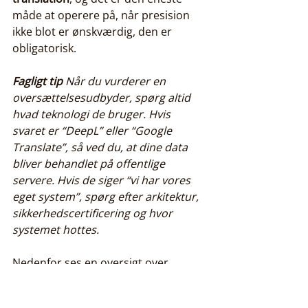
måde at operere på, når presision 
ikke blot er ønskværdig, den er 
obligatorisk.
Fagligt tip
Når du vurderer en 
oversættelsesudbyder, spørg altid 
hvad teknologi de bruger. Hvis 
svaret er “DeepL” eller “Google 
Translate”, så ved du, at dine data 
bliver behandlet på offentlige 
servere. Hvis de siger “vi har vores 
eget system”, spørg efter arkitektur, 
sikkerhedscertificering og hvor 
systemet hottes.
Nedenfor ses en oversigt over, 
hvordan teknologivalg påvirker 
datasikkerhed og kvalitet i 