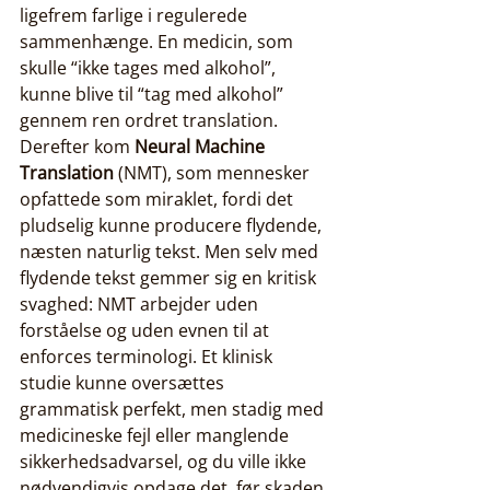
ligefrem farlige i regulerede 
sammenhænge. En medicin, som 
skulle “ikke tages med alkohol”, 
kunne blive til “tag med alkohol” 
gennem ren ordret translation. 
Derefter kom 
Neural Machine 
Translation
 (NMT), som mennesker 
opfattede som miraklet, fordi det 
pludselig kunne producere flydende, 
næsten naturlig tekst. Men selv med 
flydende tekst gemmer sig en kritisk 
svaghed: NMT arbejder uden 
forståelse og uden evnen til at 
enforces terminologi. Et klinisk 
studie kunne oversættes 
grammatisk perfekt, men stadig med 
medicineske fejl eller manglende 
sikkerhedsadvarsel, og du ville ikke 
nødvendigvis opdage det, før skaden 