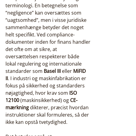
terminologi. En betegnelse som 
“negligence” kan oversættes som 
“uagtsomhed”, men i visse juridiske 
sammenhænge betyder det noget 
helt specifikt. Ved compliance-
dokumenter inden for finans handler 
det ofte om at sikre, at 
oversættelsen respekterer både 
lokal regulering og internationale 
standarder som 
Basel III
 eller 
MiFID 
II
. I industri og maskinfabrikation er 
fokus på sikkerhed og standarders 
nøjagtighed, hvor krav som 
ISO 
12100
 (maskinsikkerhed) og 
CE-
mærkning
 dikterer, præcist hvordan 
instruktioner skal formuleres, så der 
ikke kan opstå tvetydighed.