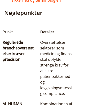
sikkerhed og terminologien
Nøglepunkter
Punkt
Detaljer
Regulerede 
Oversættelser i 
brancheoversætt
sektorer som 
elser kræver 
medicin og finans 
præcision
skal opfylde 
strenge krav for 
at sikre 
patientsikkerhed 
og 
lovgivningsmæssi
g compliance.
AI+HUMAN 
Kombinationen af 