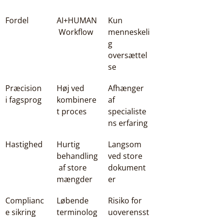
Fordel
AI+HUMAN
Kun 
 Workflow
menneskeli
g 
oversættel
se
Præcision 
Høj ved 
Afhænger 
i fagsprog
kombinere
af 
t proces
specialiste
ns erfaring
Hastighed
Hurtig 
Langsom 
behandling
ved store 
 af store 
dokument
mængder
er
Complianc
Løbende 
Risiko for 
e sikring
terminolog
uoverensst