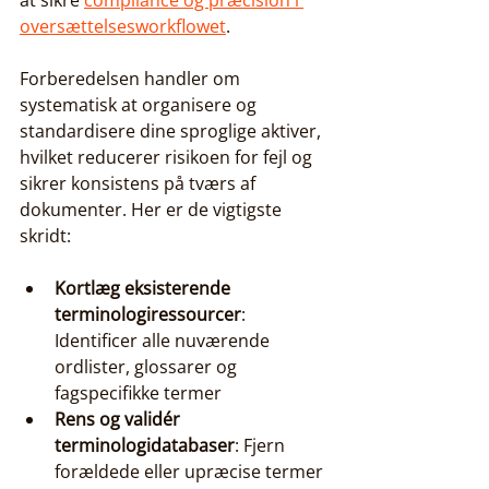
at sikre 
compliance og præcision i 
oversættelsesworkflowet
.
Forberedelsen handler om 
systematisk at organisere og 
standardisere dine sproglige aktiver, 
hvilket reducerer risikoen for fejl og 
sikrer konsistens på tværs af 
dokumenter. Her er de vigtigste 
skridt:
Kortlæg eksisterende 
terminologiressourcer
: 
Identificer alle nuværende 
ordlister, glossarer og 
fagspecifikke termer
Rens og validér 
terminologidatabaser
: Fjern 
forældede eller upræcise termer