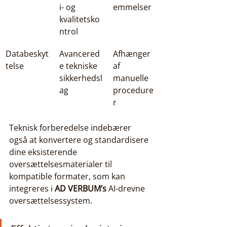
i- og 
emmelser
kvalitetsko
ntrol
Databeskyt
Avancered
Afhænger 
telse
e tekniske 
af 
sikkerhedsl
manuelle 
ag
procedure
r
Teknisk forberedelse indebærer 
også at konvertere og standardisere 
dine eksisterende 
oversættelsesmaterialer til 
kompatible formater, som kan 
integreres i 
AD VERBUM’s
 AI-drevne 
oversættelsessystem.