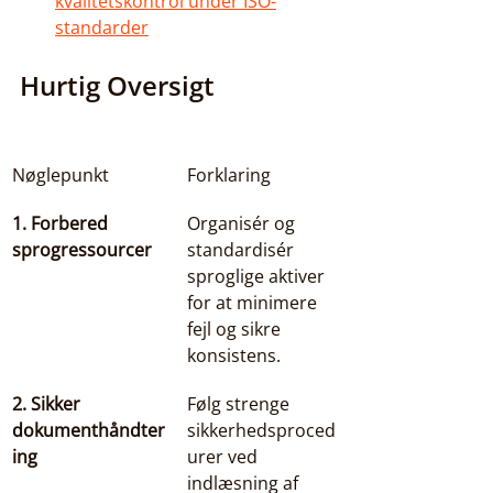
kvalitetskontrol under ISO-
standarder
Hurtig Oversigt
Nøglepunkt
Forklaring
1. Forbered 
Organisér og 
sprogressourcer
standardisér 
sproglige aktiver 
for at minimere 
fejl og sikre 
konsistens.
2. Sikker 
Følg strenge 
dokumenthåndter
sikkerhedsproced
ing
urer ved 
indlæsning af 