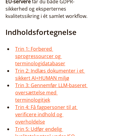
EU-servere
 får du både GDPR-
sikkerhed og eksperternes 
kvalitetssikring i ét samlet workflow.
Indholdsfortegnelse
Trin 1: Forbered 
sprogressourcer og 
terminologidatabaser
Trin 2: Indlæs dokumenter i et 
sikkert AI+HUMAN miljø
Trin 3: Gennemfør LLM-baseret 
oversættelse med 
terminologitjek
Trin 4: Få fagpersoner til at 
verificere indhold og 
overholdelse
Trin 5: Udfør endelig 