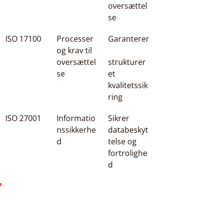
oversættel
se
ISO 17100
Processer 
Garanterer
og krav til 
oversættel
strukturer
se
et 
kvalitetssik
ring
ISO 27001
Informatio
Sikrer 
nssikkerhe
databeskyt
d
telse og 
fortrolighe
d
Fuld overholdelse af 
internationale ISO-standarder 