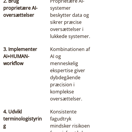
2. Brug 
Proprietære AI-
proprietære AI-
systemer 
oversættelser
beskytter data og 
sikrer præcise 
oversættelser i 
lukkede systemer.
3. Implementer 
Kombinationen af 
AI+HUMAN-
AI og 
workflow
menneskelig 
ekspertise giver 
dybdegående 
præcision i 
komplekse 
oversættelser.
4. Udvikl 
Konsistente 
terminologistyrin
fagudtryk 
g
mindsker risikoen 