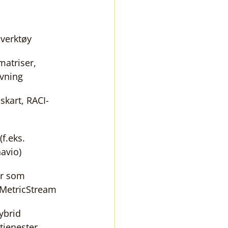
verktøy
atriser, 
ivning
skart, RACI-
f.eks. 
avio)
r som 
MetricStream
ybrid 
tjenester