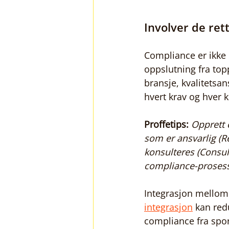
Involver de re
Compliance er ikke e
oppslutning fra topp
bransje, kvalitetsan
hvert krav og hver 
Proffetips:
Opprett 
som er ansvarlig (
konsulteres (Consul
compliance-prosesse
Integrasjon mellom
integrasjon
 kan red
compliance fra spora