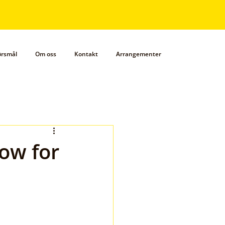
pørsmål
Om oss
Kontakt
Arrangementer
ow for