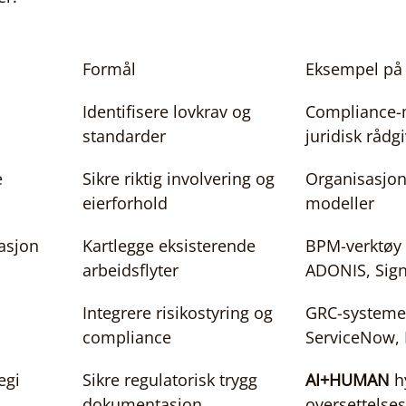
Formål
Eksempel på 
Identifisere lovkrav og 
Compliance-m
standarder
juridisk rådg
e
Sikre riktig involvering og 
Organisasjon
eierforhold
modeller
asjon
Kartlegge eksisterende 
BPM-verktøy (
arbeidsflyter
ADONIS, Sign
Integrere risikostyring og 
GRC-systeme
compliance
ServiceNow, 
egi
Sikre regulatorisk trygg 
AI+HUMAN
 h
dokumentasjon
oversettelses