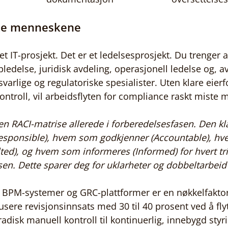
tte menneskene
t IT-prosjekt. Det er et ledelsesprosjekt. Du trenger a
ledelse, juridisk avdeling, operasjonell ledelse og, a
svarlige og regulatoriske spesialister. Uten klare eierf
kontroll, vil arbeidsflyten for compliance raskt mist
en RACI-matrise allerede i forberedelsesfasen. Den kl
Responsible), hvem som godkjenner (Accountable), h
ted), og hvem som informeres (Informed) for hvert tri
n. Dette sparer deg for uklarheter og dobbeltarbeid
 BPM-systemer og GRC-plattformer er en nøkkelfaktor
usere revisjonsinnsats med 30 til 40 prosent ved å flyt
disk manuell kontroll til kontinuerlig, innebygd styri