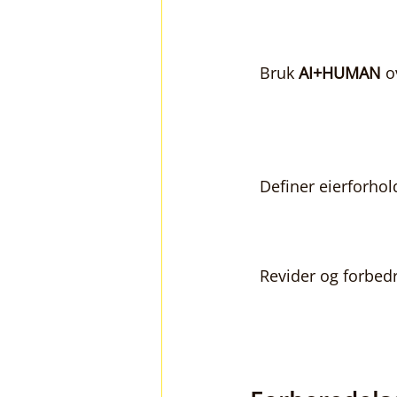
Bruk 
AI+HUMAN
 o
Definer eierforhol
Revider og forbed