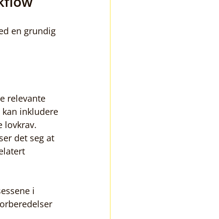
kflow
ed en grundig 
le relevante 
 kan inkludere 
 lovkrav. 
er det seg at 
elatert 
sessene i 
forberedelser 