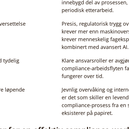
innebygd del av prosessen, 
periodisk etterarbeid.
versettelse
Presis, regulatorisk trygg ov
krever mer enn maskinovers
krever menneskelig fagekspe
kombinert med avansert AI.
d tydelig
Klare ansvarsroller er avgjø
compliance-arbeidsflyten fa
fungerer over tid.
re løpende
Jevnlig overvåking og intern
er det som skiller en levend
compliance-prosess fra en 
eksisterer på papiret.