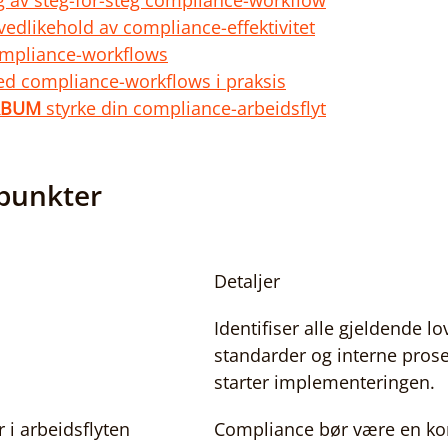
 av steg-for-steg compliance-workflow
 vedlikehold av compliance-effektivitet
compliance-workflows
ed compliance-workflows i praksis
RBUM
 styrke din compliance-arbeidsflyt
epunkter
Detaljer
Identifiser alle gjeldende lov
standarder og interne prose
starter implementeringen.
 i arbeidsflyten
Compliance bør være en kon