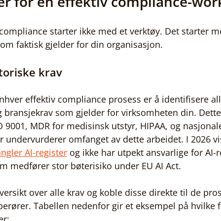
er for en effektiv compliance-wor
ompliance starter ikke med et verktøy. Det starter m
om faktisk gjelder for din organisasjon.
toriske krav
enhver effektiv compliance prosess er å identifisere al
g bransjekrav som gjelder for virksomheten din. Dette
O 9001, MDR for medisinsk utstyr, HIPAA, og nasjonale
undervurderer omfanget av dette arbeidet. I 2026 vis
gler AI-register
 og ikke har utpekt ansvarlige for AI-r
m medfører stor bøterisiko under EU AI Act.
versikt over alle krav og koble disse direkte til de pro
erører. Tabellen nedenfor gir et eksempel på hvilke 
er: