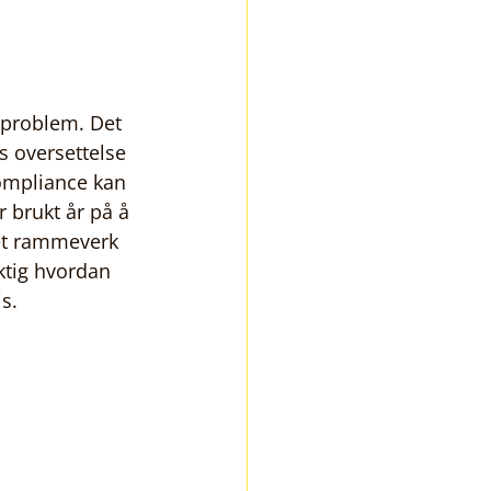
 problem. Det 
s oversettelse 
compliance kan 
 brukt år på å 
ret rammeverk 
ktig hvordan 
s.