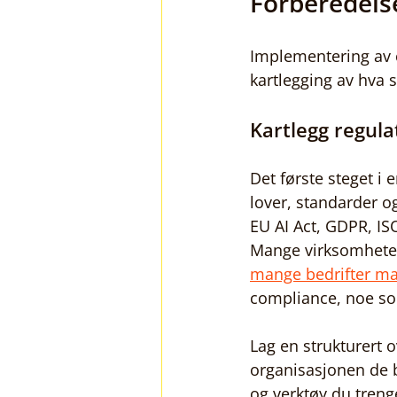
Forberedels
Implementering av c
kartlegging av hva s
Kartlegg regula
Det første steget i 
lover, standarder o
EU AI Act, GDPR, IS
Mange virksomheter 
mange bedrifter man
compliance, noe so
Lag en strukturert o
organisasjonen de b
og verktøy du treng