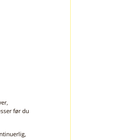
er, 
sser før du 
tinuerlig, 