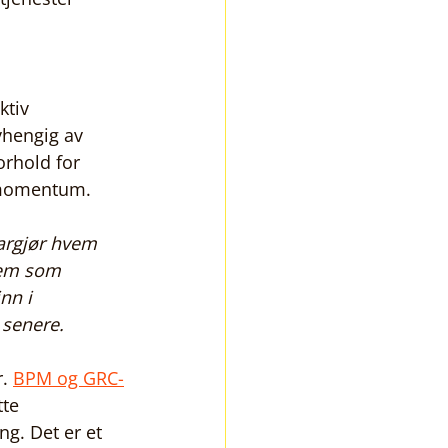
ktiv 
vhengig av 
orhold for 
e momentum.
argjør hvem 
vem som 
nn i 
 senere.
. 
BPM og GRC-
te 
ng. Det er et 