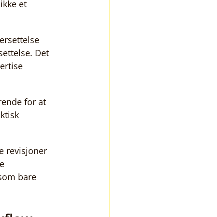
ikke et 
ersettelse 
ettelse. Det 
rtise 
rende for at 
ktisk 
e revisjoner 
e 
som bare 