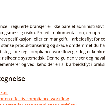
e i regulerte bransjer er ikke bare et administrativt
ningsmessig risiko. En feil i dokumentasjon, en upresi
ravspesifikasjon, eller en mangelfull arbeidsflyt for 
r, stanse produktlansering og skade omdømmet du har
t steg-for-steg compliance-workflow gir deg et konk
e risikoene systematisk. Denne guiden viser deg nøya
menterer og vedlikeholder en slik arbeidsflyt i praksi
tegnelse
kter
or en effektiv compliance-workflow