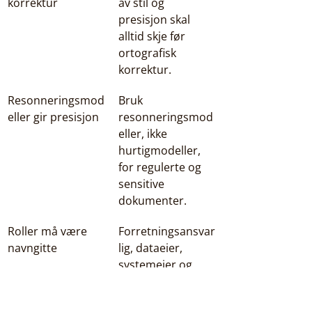
korrektur
av stil og 
presisjon skal 
alltid skje før 
ortografisk 
korrektur.
Resonneringsmod
Bruk 
eller gir presisjon
resonneringsmod
eller, ikke 
hurtigmodeller, 
for regulerte og 
sensitive 
dokumenter.
Roller må være 
Forretningsansvar
navngitte
lig, dataeier, 
systemeier og 
godkjenner skal 
alltid være 