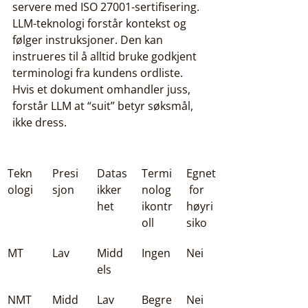
servere med ISO 27001-sertifisering. 
LLM-teknologi forstår kontekst og 
følger instruksjoner. Den kan 
instrueres til å alltid bruke godkjent 
terminologi fra kundens ordliste. 
Hvis et dokument omhandler juss, 
forstår LLM at “suit” betyr søksmål, 
ikke dress.
Tekn
Presi
Datas
Termi
Egnet
ologi
sjon
ikker
nolog
 for 
het
ikontr
høyri
oll
siko
MT
Lav
Midd
Ingen
Nei
els
NMT
Midd
Lav
Begre
Nei