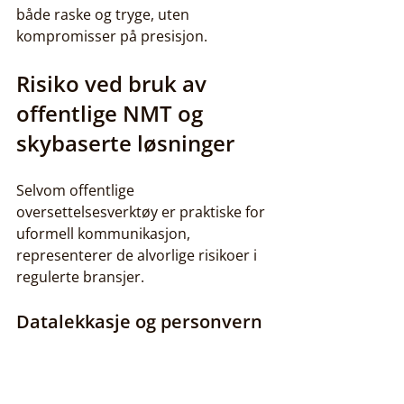
både raske og tryge, uten 
kompromisser på presisjon.
Risiko ved bruk av 
offentlige NMT og 
skybaserte løsninger
Selvom offentlige 
oversettelsesverktøy er praktiske for 
uformell kommunikasjon, 
representerer de alvorlige risikoer i 
regulerte bransjer.
Datalekkasje og personvern
Når du limer inn tekst i Google 
Translate eller DeepL, laster du opp 