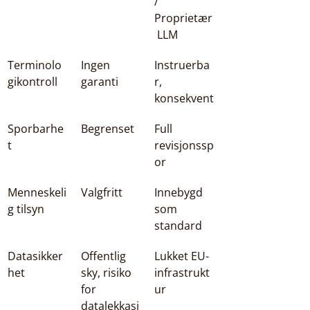
/ 
Proprietær
 LLM
Terminolo
Ingen 
Instruerba
gikontroll
garanti
r, 
konsekvent
Sporbarhe
Begrenset
Full 
t
revisjonssp
or
Menneskeli
Valgfritt
Innebygd 
g tilsyn
som 
standard
Datasikker
Offentlig 
Lukket EU-
het
sky, risiko 
infrastrukt
for 
ur
datalekkasj