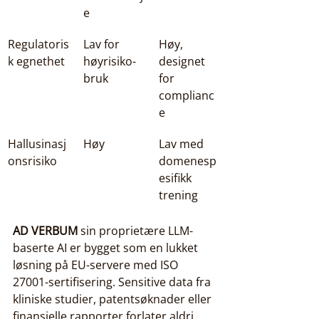
e
Regulatoris
Lav for 
Høy, 
k egnethet
høyrisiko-
designet 
bruk
for 
complianc
e
Hallusinasj
Høy
Lav med 
onsrisiko
domenesp
esifikk 
trening
AD VERBUM
 sin proprietære LLM-
baserte AI er bygget som en lukket 
løsning på EU-servere med ISO 
27001-sertifisering. Sensitive data fra 
kliniske studier, patentsøknader eller 
finansielle rapporter forlater aldri 