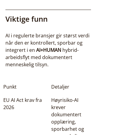
Viktige funn
AI i regulerte bransjer gir størst verdi 
når den er kontrollert, sporbar og 
integrert i en 
AI+HUMAN
 hybrid-
arbeidsflyt med dokumentert 
menneskelig tilsyn.
Punkt
Detaljer
EU AI Act krav fra 
Høyrisiko-AI 
2026
krever 
dokumentert 
opplæring, 
sporbarhet og 