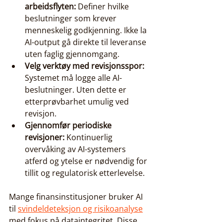
arbeidsflyten:
 Definer hvilke 
beslutninger som krever 
menneskelig godkjenning. Ikke la 
AI-output gå direkte til leveranse 
uten faglig gjennomgang.
Velg verktøy med revisjonsspor:
Systemet må logge alle AI-
beslutninger. Uten dette er 
etterprøvbarhet umulig ved 
revisjon.
Gjennomfør periodiske 
revisjoner:
 Kontinuerlig 
overvåking av AI-systemers 
atferd og ytelse er nødvendig for 
tillit og regulatorisk etterlevelse.
Mange finansinstitusjoner bruker AI 
til 
svindeldeteksjon og risikoanalyse
med fokus på dataintegritet. Disse 