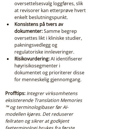
oversettelsesvalg loggføres, slik 
at revisorer kan etterprøve hvert 
enkelt beslutningspunkt.
Konsistens på tvers av 
dokumenter:
 Samme begrep 
oversettes likt i kliniske studier, 
pakningsvedlegg og 
regulatoriske innleveringer.
Risikovurdering:
 AI identifiserer 
høyrisikosegmenter i 
dokumentet og prioriterer disse 
for menneskelig gjennomgang.
Profftips:
Integrer virksomhetens 
eksisterende Translation Memories 
™ og terminologibaser før AI-
modellen kjøres. Det reduserer 
feilraten og sikrer at godkjent 
fagterminologi brukes fra første 