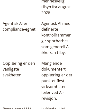
menneskelig 
tilsyn fra august 
2026.
Agentisk AI er 
Agentisk AI med 
compliance-egnet
definerte 
kontrollrammer 
gir sporbarhet 
som generell AI 
ikke kan tilby.
Opplæring er den 
Manglende 
vanligste 
dokumentert 
svakheten
opplæring er det 
punktet flest 
virksomheter 
feiler ved AI-
revisjon.