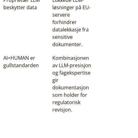
Proprietær LLM 
Lukkede LLM-
beskytter data
løsninger på EU-
servere 
forhindrer 
datalekkasje fra 
sensitive 
dokumenter.
AI+HUMAN er 
Kombinasjonen 
gullstandarden
av LLM-presisjon 
og fagekspertise 
gir 
dokumentasjon 
som holder for 
regulatorisk 
revisjon.
AI som verktøy, ikke 