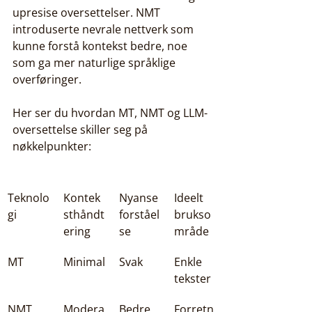
upresise oversettelser. NMT 
introduserte nevrale nettverk som 
kunne forstå kontekst bedre, noe 
som ga mer naturlige språklige 
overføringer.
Her ser du hvordan MT, NMT og LLM-
oversettelse skiller seg på 
nøkkelpunkter:
Teknolo
Kontek
Nyanse
Ideelt 
gi
sthåndt
forståel
brukso
ering
se
mråde
MT
Minimal
Svak
Enkle 
tekster
NMT
Modera
Bedre 
Forretn