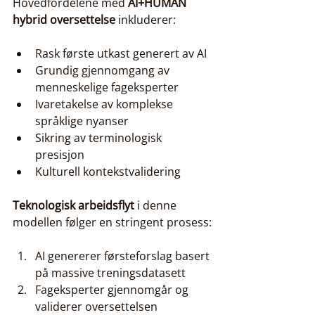
Hovedfordelene med 
AI+HUMAN 
hybrid oversettelse
 inkluderer:
Rask første utkast generert av AI
Grundig gjennomgang av 
menneskelige fageksperter
Ivaretakelse av komplekse 
språklige nyanser
Sikring av terminologisk 
presisjon
Kulturell kontekstvalidering
Teknologisk arbeidsflyt
 i denne 
modellen følger en stringent prosess:
AI genererer førsteforslag basert 
på massive treningsdatasett
Fageksperter gjennomgår og 
validerer oversettelsen