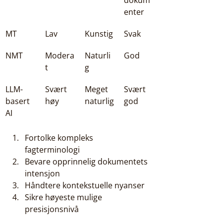
dokum
enter
MT
Lav
Kunstig
Svak
NMT
Modera
Naturli
God
t
g
LLM-
Svært 
Meget 
Svært 
basert 
høy
naturlig
god
AI
Fortolke kompleks 
fagterminologi
Bevare opprinnelig dokumentets 
intensjon
Håndtere kontekstuelle nyanser
Sikre høyeste mulige 
presisjonsnivå