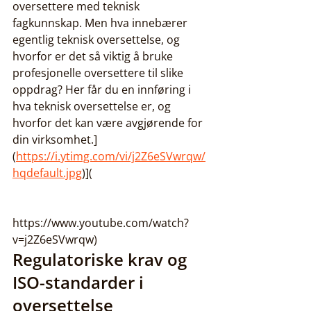
oversettere med teknisk 
fagkunnskap. Men hva innebærer 
egentlig teknisk oversettelse, og 
hvorfor er det så viktig å bruke 
profesjonelle oversettere til slike 
oppdrag? Her får du en innføring i 
hva teknisk oversettelse er, og 
hvorfor det kan være avgjørende for 
din virksomhet.]
(
https://i.ytimg.com/vi/j2Z6eSVwrqw/
hqdefault.jpg
)](
https://www.youtube.com/watch?
v=j2Z6eSVwrqw)
Regulatoriske krav og 
ISO-standarder i 
oversettelse