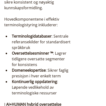
sikre konsistent og nøyaktig 
kunnskapsformidling.
Hovedkomponentene i effektiv 
terminologistyring inkluderer:
Terminologidatabaser
: Sentrale 
referansekilder for standardisert 
språkbruk
Oversettelsesminner ™
: Lagrer 
tidligere oversatte segmenter 
for konsistens
Domeneekspertise
: Sikrer faglig 
presisjon i hver enkelt term
Kontinuerlig oppdatering
: 
Løpende vedlikehold av 
terminologiske ressurser
I 
AI+HUMAN hybrid oversettelse