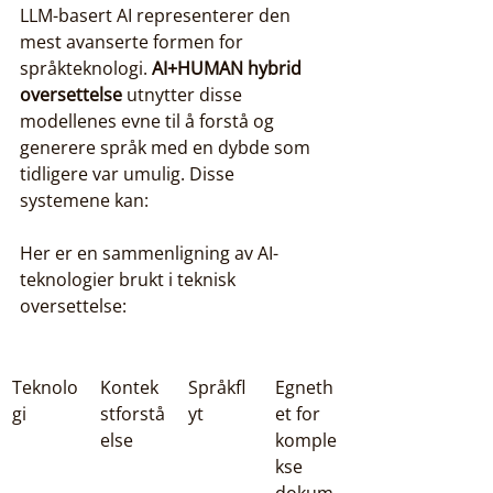
LLM-basert AI representerer den 
mest avanserte formen for 
språkteknologi. 
AI+HUMAN hybrid 
oversettelse
 utnytter disse 
modellenes evne til å forstå og 
generere språk med en dybde som 
tidligere var umulig. Disse 
systemene kan:
Her er en sammenligning av AI-
teknologier brukt i teknisk 
oversettelse:
Teknolo
Kontek
Språkfl
Egneth
gi
stforstå
yt
et for 
else
komple
kse 