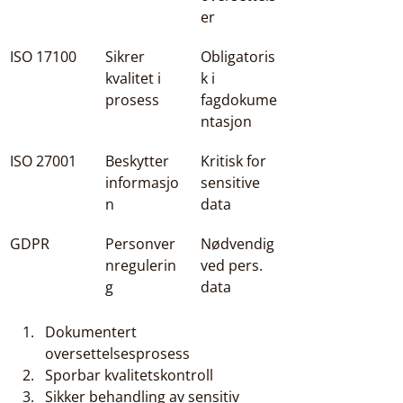
er
ISO 17100
Sikrer 
Obligatoris
kvalitet i 
k i 
prosess
fagdokume
ntasjon
ISO 27001
Beskytter 
Kritisk for 
informasjo
sensitive 
n
data
GDPR
Personver
Nødvendig 
nregulerin
ved pers. 
g
data
Dokumentert 
oversettelsesprosess
Sporbar kvalitetskontroll
Sikker behandling av sensitiv 