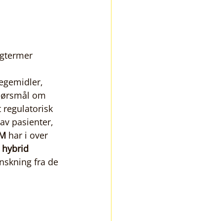
agtermer 
egemidler, 
spørsmål om 
t regulatorisk 
av pasienter, 
UM
 har i over 
hybrid 
nskning fra de 