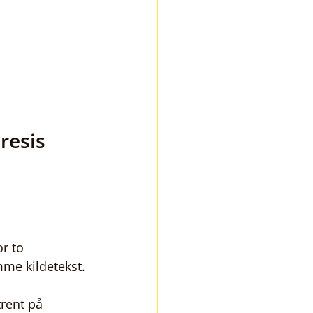
resis 
r to 
mme kildetekst.
rent på 