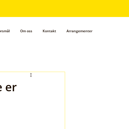
pørsmål
Om oss
Kontakt
Arrangementer
 er