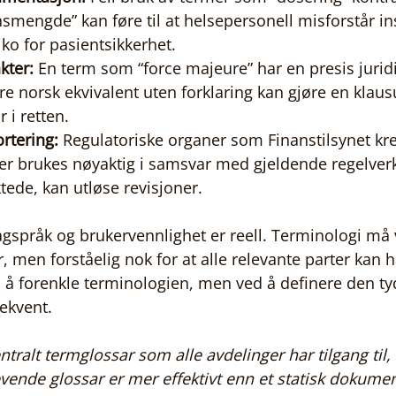
smengde” kan føre til at helsepersonell misforstår in
iko for pasientsikkerhet.
kter:
 En term som “force majeure” har en presis juridi
re norsk ekvivalent uten forklaring kan gjøre en klaus
i retten.
ortering:
 Regulatoriske organer som Finanstilsynet kre
er brukes nøyaktig i samsvar med gjeldende regelverk.
ktede, kan utløse revisjoner.
språk og brukervennlighet er reell. Terminologi må 
, men forståelig nok for at alle relevante parter kan 
d å forenkle terminologien, men ved å definere den ty
ekvent.
ntralt termglossar som alle avdelinger har tilgang til
 levende glossar er mer effektivt enn et statisk dokum