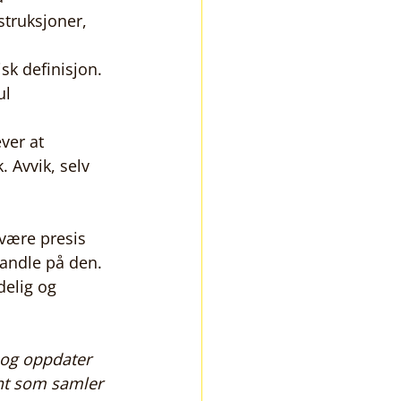
struksjoner, 
sk definisjon. 
ul 
ver at 
 Avvik, selv 
være presis 
handle på den. 
delig og 
, og oppdater 
ent som samler 