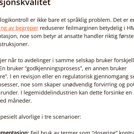
jonskvalitet
gikontroll er ikke bare et språklig problem. Det er e
ing av begreper
 reduserer feilmarginen betydelig i 
asjon, noe som betyr at ansatte handler riktig første 
nstruksjoner.
er når to avdelinger i samme selskap bruker forskjell
n bruker “godkjenningsprosess”, en annen bruker 
e”. I en revisjon eller en regulatorisk gjennomgang se
sesser, noe som skaper unødvendig forvirring og pot
srunder. I legemiddelindustrien kan dette forsinke en 
med måneder.
sielt alvorlige i tre scenarioer:
umentasjon:
 Feil bruk av termer som “dosering” kontr