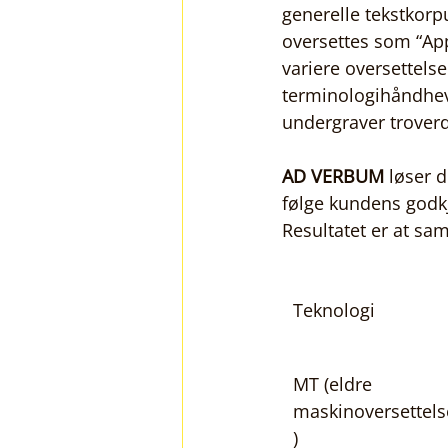
generelle tekstkorp
oversettes som “Appa
variere oversettelse
terminologihåndhev
undergraver troverd
AD VERBUM
 løser 
følge kundens godkj
Resultatet er at sa
Teknologi
MT (eldre 
maskinoversettels
)