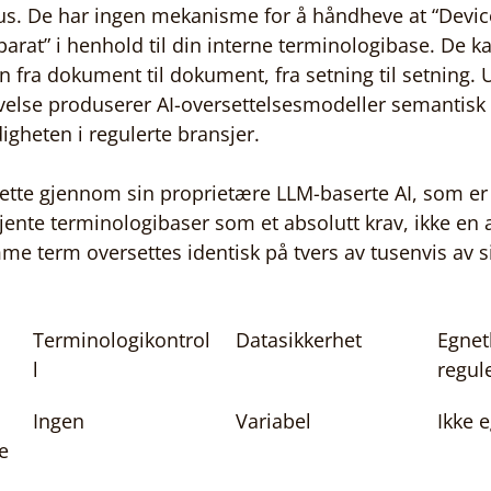
us. De har ingen mekanisme for å håndheve at “Device”
rat” i henhold til din interne terminologibase. De kan
n fra dokument til dokument, fra setning til setning. 
else produserer AI-oversettelsesmodeller semantisk
igheten i regulerte bransjer.
dette gjennom sin proprietære LLM-baserte AI, som er in
ente terminologibaser som et absolutt krav, ikke en a
mme term oversettes identisk på tvers av tusenvis av s
Terminologikontrol
Datasikkerhet
Egnet
l
regul
Ingen
Variabel
Ikke 
e