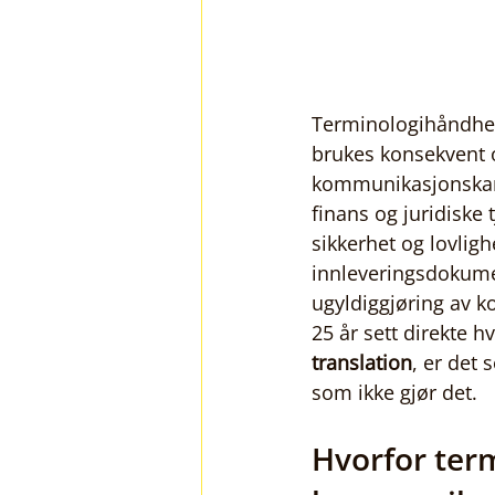
Terminologihåndhev
brukes konsekvent o
kommunikasjonskanal
finans og juridiske 
sikkerhet og lovlighe
innleveringsdokumen
ugyldiggjøring av k
25 år sett direkte 
translation
, er det
som ikke gjør det.
Hvorfor term