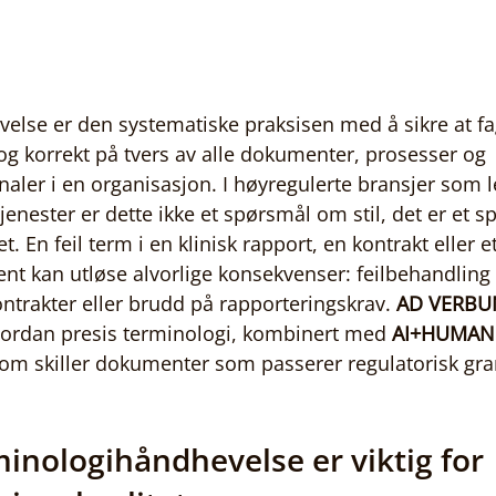
else er den systematiske praksisen med å sikre at f
g korrekt på tvers av alle dokumenter, prosesser og 
er i en organisasjon. I høyregulerte bransjer som l
tjenester er dette ikke et spørsmål om stil, det er et 
t. En feil term i en klinisk rapport, en kontrakt eller e
t kan utløse alvorlige konsekvenser: feilbehandling 
ontrakter eller brudd på rapporteringskrav. 
AD VERB
hvordan presis terminologi, kombinert med 
AI+HUMAN 
 som skiller dokumenter som passerer regulatorisk gra
inologihåndhevelse er viktig for 