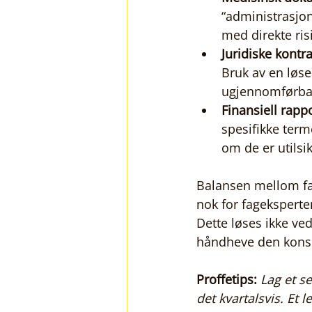
“administrasjon
med direkte ris
Juridiske kontra
Bruk av en løse
ugjennomførbar 
Finansiell rapp
spesifikke term
om de er utilsi
Balansen mellom fag
nok for fageksperter
Dette løses ikke ve
håndheve den kons
Proffetips:
Lag et se
det kvartalsvis. Et