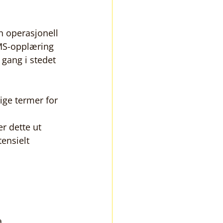
n operasjonell 
HMS-opplæring 
gang i stedet 
ige termer for 
r dette ut 
ensielt 
a 