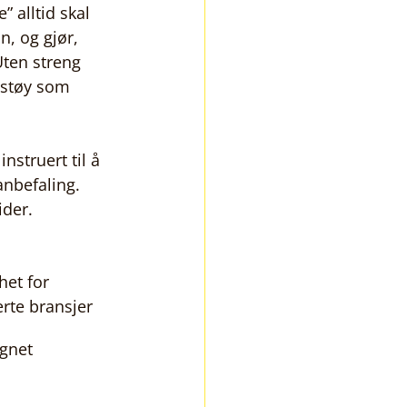
 alltid skal 
, og gjør, 
Uten streng 
 støy som 
struert til å 
nbefaling. 
ider.
het for 
erte bransjer
egnet