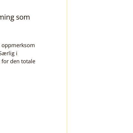
rming som 
re oppmerksom 
ærlig i 
 for den totale 