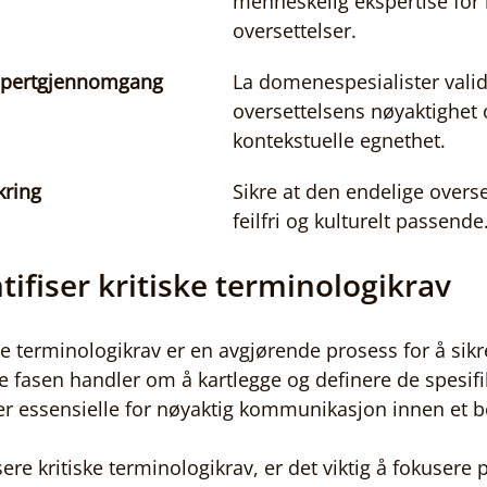
menneskelig ekspertise for 
oversettelser.
spertgjennomgang
La domenespesialister valid
oversettelsens nøyaktighet 
kontekstuelle egnethet.
kring
Sikre at den endelige overse
feilfri og kulturelt passende
ntifiser kritiske terminologikrav
ske terminologikrav er en avgjørende prosess for å sikre
e fasen handler om å kartlegge og definere de spesifi
r essensielle for nøyaktig kommunikasjon innen et be
sere kritiske terminologikrav, er det viktig å fokusere 