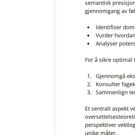
semantisk presisjon
gjennomgang av fø
Identifiser dom
Vurder hvordan
Analyser potens
For å sikre optimal 
Gjennomgå eks
Konsulter fage
Sammenlign ter
Et sentralt aspekt v
oversettelsesteoreti
perspektiver vektle
unike måter.