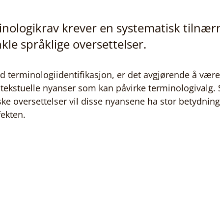
minologikrav krever en systematisk tilnæ
kle språklige oversettelser.
d terminologiidentifikasjon, er det avgjørende å væ
ntekstuelle nyanser som kan påvirke terminologivalg. S
iske oversettelser vil disse nyansene ha stor betydning
ekten.