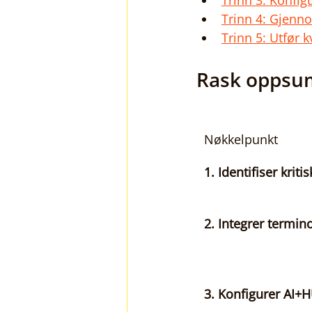
Trinn 3: Konfi
Trinn 4: Gjenn
Trinn 5: Utfør k
Rask oppsu
Nøkkelpunkt
1. Identifiser kriti
2. Integrer termin
3. Konfigurer AI+