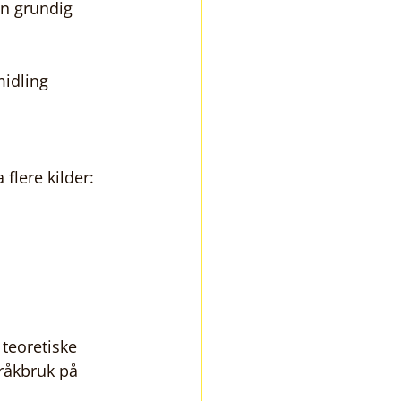
en grundig 
midling
flere kilder:
 teoretiske 
råkbruk på 