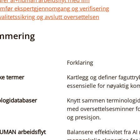
gurer ai+human arbeidsflyt med llm
omfør ekspertgjennomgang og verifisering
valitetssikring og avslutt oversettelsen
mmering
Forklaring
ske termer
Kartlegg og definer faguttry
essensielle for nøyaktig k
ologidatabaser
Knytt sammen terminologid
med oversettelsesminner fo
og presisjon.
HUMAN arbeidsflyt
Balansere effektivitet fra AI