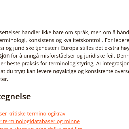
rsettelser handler ikke bare om språk, men om å hånd
erminologi, konsistens og kvalitetskontroll. For ledere
 og juridiske tjenester i Europa stilles det ekstra høye
sjon
 for å unngå misforståelser og juridiske feil. Den
er beste praksis for terminologistyring, AI-integrasjo
ik at du trygt kan levere nøyaktige og konsistente overs
ter.
tegnelse
iser kritiske terminologikrav
er terminologidatabaser og minne