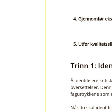
4. Gjennomfør ek
5. Utfør kvalitetssi
Trinn 1: Ide
Å identifisere kriti
oversettelser. Denn
faguttrykkene som e
Når du skal identifi