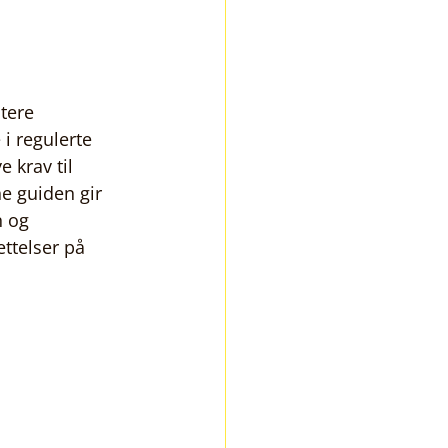
tere 
 i regulerte 
 krav til 
ne guiden gir 
n og 
ettelser på 