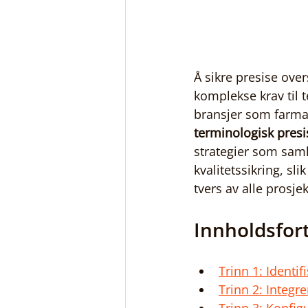
Å sikre presise ove
komplekse krav til t
bransjer som farmasi
terminologisk presi
strategier som saml
kvalitetssikring, sl
tvers av alle prosjek
Innholdsfor
Trinn 1: Identif
Trinn 2: Integr