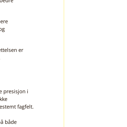
bedre 
ere 
og 
ttelsen er 
.
 presisjon i 
kke 
stemt fagfelt.
på både 