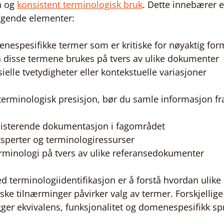
 og 
konsistent terminologisk bruk
. Dette innebærer 
lgende elementer:
enespesifikke termer som er kritiske for nøyaktig for
 disse termene brukes på tvers av ulike dokumenter
ielle tvetydigheter eller kontekstuelle variasjoner
terminologisk presisjon, bør du samle informasjon fra 
isterende dokumentasjon i fagområdet
ksperter og terminologiressurser
minologi på tvers av ulike referansedokumenter
ed terminologiidentifikasjon er å forstå hvordan ulike 
ske tilnærminger påvirker valg av termer. Forskjellige
gger ekvivalens, funksjonalitet og domenespesifikk sp