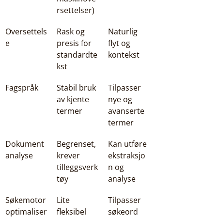
rsettelser)
Oversettels
Rask og 
Naturlig 
e
presis for 
flyt og 
standardte
kontekst
kst
Fagspråk
Stabil bruk 
Tilpasser 
av kjente 
nye og 
termer
avanserte 
termer
Dokument
Begrenset, 
Kan utføre 
analyse
krever 
ekstraksjo
tilleggsverk
n og 
tøy
analyse
Søkemotor
Lite 
Tilpasser 
optimaliser
fleksibel
søkeord 