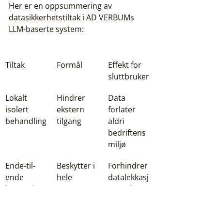
Her er en oppsummering av 
datasikkerhetstiltak i AD VERBUMs 
LLM-baserte system:
Tiltak
Formål
Effekt for 
sluttbruker
Lokalt 
Hindrer 
Data 
isolert 
ekstern 
forlater 
behandling
tilgang
aldri 
bedriftens 
miljø
Ende-til-
Beskytter i 
Forhindrer 
ende 
hele 
datalekkasj
kryptering
prosessen
er under 
overføring