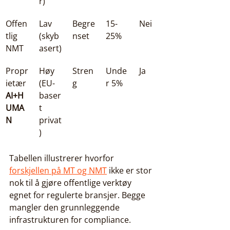
r)
Offen
Lav 
Begre
15-
Nei
tlig 
(skyb
nset
25%
NMT
asert)
Propr
Høy 
Stren
Unde
Ja
ietær 
(EU-
g
r 5%
AI+H
baser
UMA
t 
N
privat
)
Tabellen illustrerer hvorfor 
forskjellen på MT og NMT
 ikke er stor 
nok til å gjøre offentlige verktøy 
egnet for regulerte bransjer. Begge 
mangler den grunnleggende 
infrastrukturen for compliance.