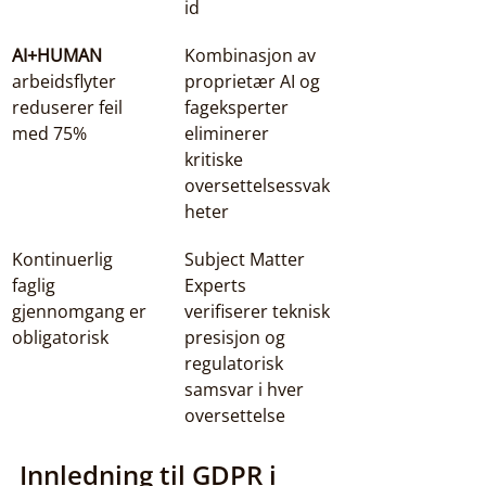
id
AI+HUMAN
Kombinasjon av 
arbeidsflyter 
proprietær AI og 
reduserer feil 
fageksperter 
med 75%
eliminerer 
kritiske 
oversettelsessvak
heter
Kontinuerlig 
Subject Matter 
faglig 
Experts 
gjennomgang er 
verifiserer teknisk 
obligatorisk
presisjon og 
regulatorisk 
samsvar i hver 
oversettelse
Innledning til GDPR i 