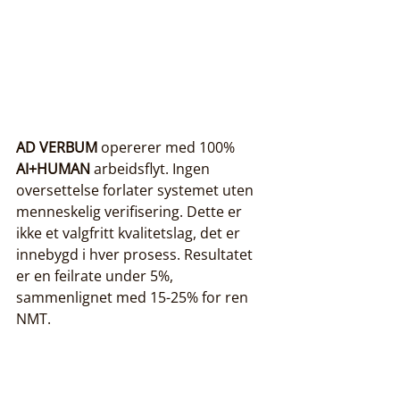
AD VERBUM
 opererer med 100% 
AI+HUMAN
 arbeidsflyt. Ingen 
oversettelse forlater systemet uten 
menneskelig verifisering. Dette er 
ikke et valgfritt kvalitetslag, det er 
innebygd i hver prosess. Resultatet 
er en feilrate under 5%, 
sammenlignet med 15-25% for ren 
NMT.
Pro tip:
 Kombiner AI og menneskelig 
ekspertise strategisk. La AI håndtere 