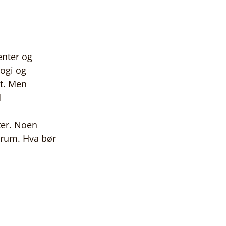
nter og 
ogi og 
tt. Men 
l 
ter. Noen 
trum. Hva bør 