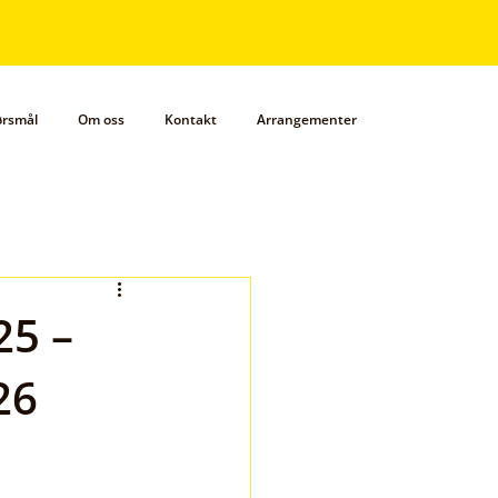
pørsmål
Om oss
Kontakt
Arrangementer
25 –
26