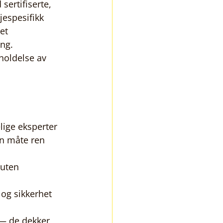
ertifiserte, 
jespesifikk 
et 
ng. 
holdelse av 
ige eksperter 
en måte ren 
uten 
 og sikkerhet 
 — de dekker 