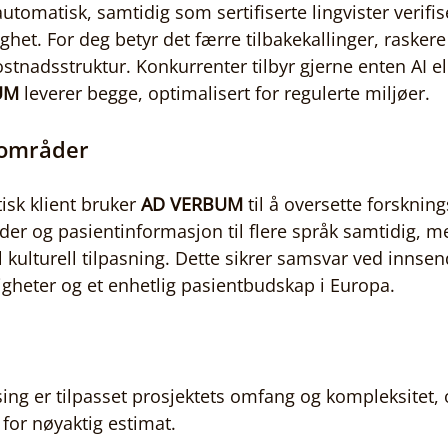
automatisk, samtidig som sertifiserte lingvister verifis
ghet. For deg betyr det færre tilbakekallinger, raskere 
ostnadsstruktur. Konkurrenter tilbyr gjerne enten AI e
UM
 leverer begge, optimalisert for regulerte miljøer.
sområder
sk klient bruker 
AD VERBUM
 til å oversette forskning
der og pasientinformasjon til flere språk samtidig, 
 kulturell tilpasning. Dette sikrer samsvar ved innsend
gheter og et enhetlig pasientbudskap i Europa.
ing er tilpasset prosjektets omfang og kompleksitet, 
 for nøyaktig estimat.