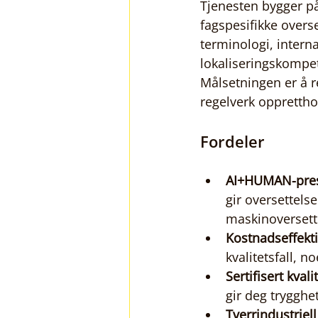
Tjenesten bygger på
fagspesifikke overse
terminologi, interna
lokaliseringskompet
Målsetningen er å 
regelverk opprettho
Fordeler
AI+HUMAN-pres
gir oversettels
maskinoversette
Kostnadseffekti
kvalitetsfall, 
Sertifisert kvali
gir deg trygghe
Tverrindustriell