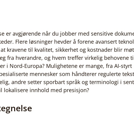
lse er avgjørende når du jobber med sensitive dokume
eder. Flere løsninger hevder å forene avansert teknol
t kravene til kvalitet, sikkerhet og kostnader blir mø
eg fra hverandre, og hvem treffer virkelig behovene ti
er i Nord-Europa? Mulighetene er mange, fra AI-styrt 
spesialiserte mennesker som håndterer regulerte teks
elig, andre setter sporbart språk og terminologi i sen
il lokalisere innhold med presisjon?
tegnelse