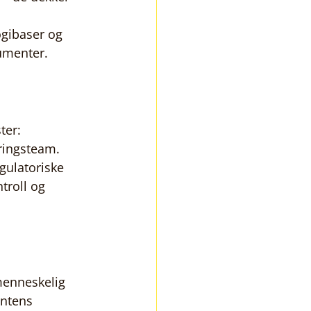
ogibaser og 
umenter.
ter: 
ringsteam. 
egulatoriske 
troll og 
menneskelig 
entens 