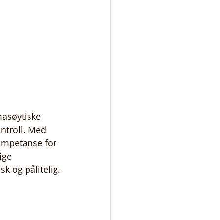
masøytiske 
ntroll. Med 
ompetanse for 
ige 
sk og pålitelig.