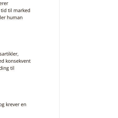
erer 
tid til marked 
ller human 
sartikler, 
med konsekvent 
ing til 
og krever en 