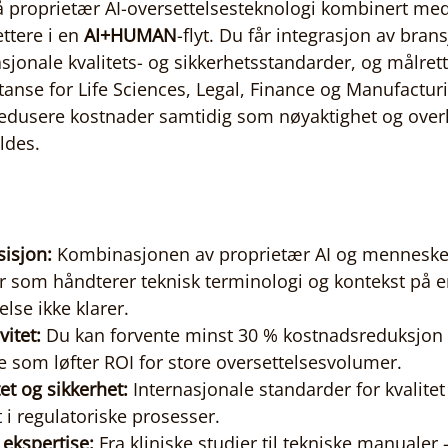
 proprietær AI-oversettelsesteknologi kombinert med s
ttere i en 
AI+HUMAN
-flyt. Du får integrasjon av brans
sjonale kvalitets- og sikkerhetsstandarder, og målrett
anse for Life Sciences, Legal, Finance og Manufacturi
redusere kostnader samtidig som nøyaktighet og over
ldes.
isjon:
 Kombinasjonen av proprietær AI og menneskel
er som håndterer teknisk terminologi og kontekst på 
lse ikke klarer.
vitet:
 Du kan forvente minst 30 % kostnadsreduksjon 
noe som løfter ROI for store oversettelsesvolumer.
tet og sikkerhet:
 Internasjonale standarder for kvalitet
t i regulatoriske prosesser.
 ekspertise:
 Fra kliniske studier til tekniske manualer