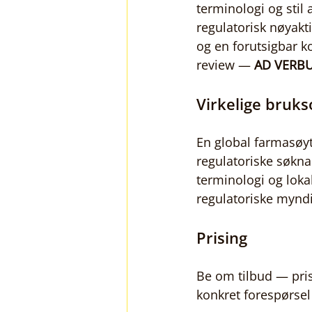
terminologi og stil 
regulatorisk nøyakti
og en forutsigbar k
review — 
AD VERB
Virkelige bruk
En global farmasøyti
regulatoriske søkna
terminologi og lokal
regulatoriske myndi
Prising
Be om tilbud — pris
konkret forespørsel