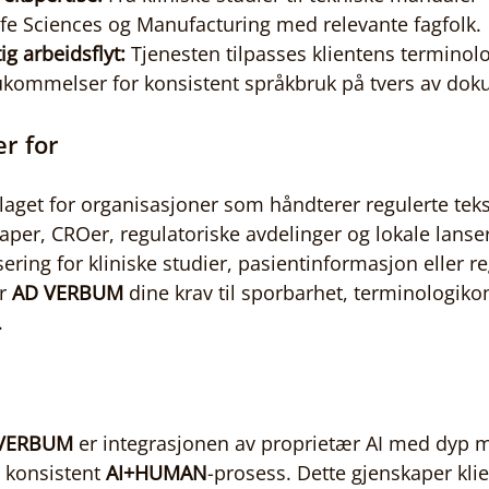
fe Sciences og Manufacturing med relevante fagfolk.
ig arbeidsflyt:
 Tjenesten tilpasses klientens terminol
ukommelser for konsistent språkbruk på tvers av dok
r for
laget for organisasjoner som håndterer regulerte teks
aper, CROer, regulatoriske avdelinger og lokale lanse
sering for kliniske studier, pasientinformasjon eller r
r 
AD VERBUM
 dine krav til sporbarhet, terminologikon
.
VERBUM
 er integrasjonen av proprietær AI med dyp 
 konsistent 
AI+HUMAN
-prosess. Dette gjenskaper kli