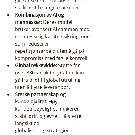
gir konsistent leveranse når du 
skalerer til mange markeder.
Kombinasjon av AI og 
mennesker:
 Deres modell 
bruker avansert AI sammen med 
menneskelig kvalitetssikring, noe 
som reduserer 
repetisjonsarbeid uten å gå på 
kompromiss med faglig kontroll.
Global rekkevidde:
 Støtte for 
over 380 språk betyr at du kan 
gå fra pilot til global utrulling 
uten å bytte leverandør.
Sterke partnerskap og 
kundelojalitet:
 Høy 
kundetilbøyelighet indikerer 
stabil drift og evne til å støtte 
langsiktige 
globaliseringsstrategier.