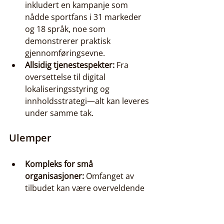
inkludert en kampanje som 
nådde sportfans i 31 markeder 
og 18 språk, noe som 
demonstrerer praktisk 
gjennomføringsevne.
Allsidig tjenestespekter:
 Fra 
oversettelse til digital 
lokaliseringsstyring og 
innholdsstrategi—alt kan leveres 
under samme tak.
Ulemper
Kompleks for små 
organisasjoner:
 Omfanget av 
tilbudet kan være overveldende 
for raskt voksende SMB-er som 
trenger raskt, smidig oppsett.
Potensielt høy pris:
 Omfattende 