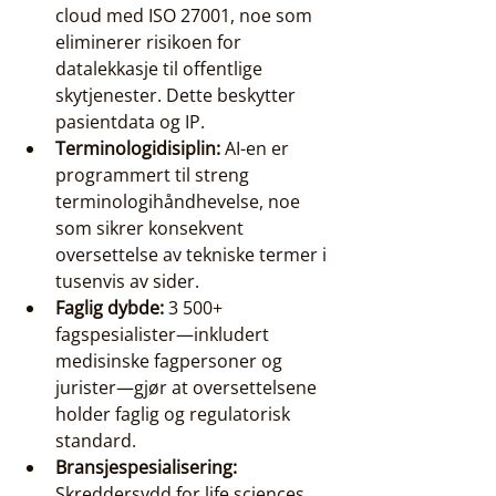
cloud med ISO 27001, noe som 
eliminerer risikoen for 
datalekkasje til offentlige 
skytjenester. Dette beskytter 
pasientdata og IP.
Terminologidisiplin:
 AI-en er 
programmert til streng 
terminologihåndhevelse, noe 
som sikrer konsekvent 
oversettelse av tekniske termer i 
tusenvis av sider.
Faglig dybde:
 3 500+ 
fagspesialister—inkludert 
medisinske fagpersoner og 
jurister—gjør at oversettelsene 
holder faglig og regulatorisk 
standard.
Bransjespesialisering:
Skreddersydd for life sciences, 