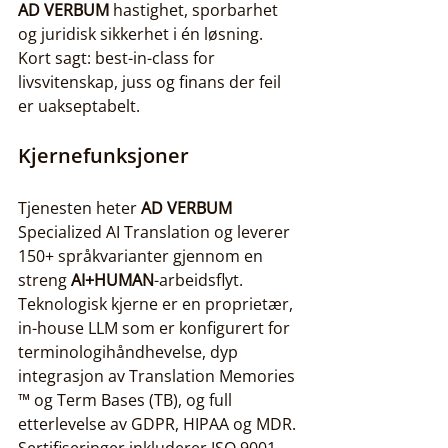
AD VERBUM
 hastighet, sporbarhet 
og juridisk sikkerhet i én løsning. 
Kort sagt: best-in-class for 
livsvitenskap, juss og finans der feil 
er uakseptabelt.
Kjernefunksjoner
Tjenesten heter 
AD VERBUM
Specialized AI Translation og leverer 
150+ språkvarianter gjennom en 
streng 
AI+HUMAN
-arbeidsflyt. 
Teknologisk kjerne er en proprietær, 
in-house LLM som er konfigurert for 
terminologihåndhevelse, dyp 
integrasjon av Translation Memories 
™ og Term Bases (TB), og full 
etterlevelse av GDPR, HIPAA og MDR. 
Sertifiseringer inkluderer ISO 9001, 